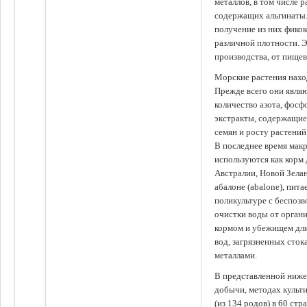
металлов, в том числе 
содержащих альгинаты.
получение из них фико
различной плотности. 
производства, от пище
Морские растения наход
Прежде всего они явля
количество азота, фосф
экстракты, содержащи
семян и росту растений
В последнее время мак
используются как корм
Австралии, Новой Зелан
абалоне (abalone), пит
поликультуре с беспоз
очистки воды от органи
кормом и убежищем для
вод, загрязненных сто
металлами.
В представленной ниже
добычи, методах культ
(из 134 родов) в 60 стр