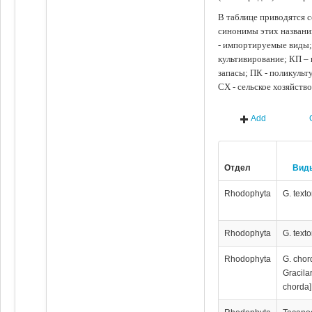
В таблице приводятся с
синонимы этих названи
- импортируемые виды;
культивирование; КП –
запасы; ПК - поликуль
СХ - сельское хозяйств
Add
Отдел
Вид
Rhodophyta
G. textor
Rhodophyta
G. textor
Rhodophyta
G. chor
Gracila
chorda]