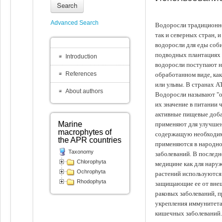
Search
Advanced Search
Водоросли традиционно
так и северных стран, 
водоросли для еды соби
подводных плантациях 
Introduction
водоросли поступают на
References
обработанном виде, ка
или ульвы. В странах А
About authors
Водоросли называют "ов
их значение в питании 
активные пищевые доба
Marine
применяют для улучшен
macrophytes of
содержащую необходим
the APR countries
применяются в народно
Taxonomy
заболеваний. В последн
Chlorophyta
медицине как для наруж
Ochrophyta
растений используются 
Rhodophyta
защищающие ее от внеш
раковых заболеваний, 
укрепления иммунитета
кишечных заболеваний.