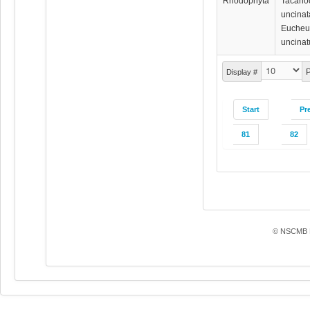
Rhodophyta
Tacano
uncinat
Euche
uncina
P
Display #
Start
Pr
81
82
© NSCMB F