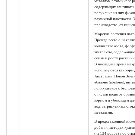
металлов, в том числе 
содержащих альгинаты.
получение из них фико
различной плотности. 
производства, от пище
Морские растения наход
Прежде всего они явля
количество азота, фосф
экстракты, содержащи
семян и росту растений
В последнее время мак
используются как корм
Австралии, Новой Зелан
абалоне (abalone), пит
поликультуре с беспоз
очистки воды от органи
кормом и убежищем для
вод, загрязненных сто
металлами.
В представленной ниже
добычи, методах культ
(из 134 родов) в 60 стр