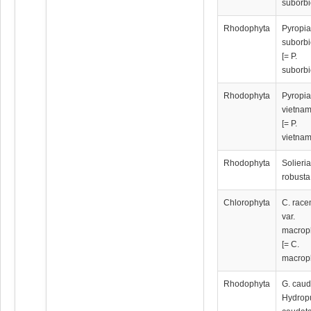
suborbi
Rhodophyta
Pyropi
suborbi
[= P.
suborbi
Rhodophyta
Pyropi
vietna
[= P.
vietnam
Rhodophyta
Solieri
robusta
Chlorophyta
C. rac
var.
macrop
[= C.
macrop
Rhodophyta
G. caud
Hydrop