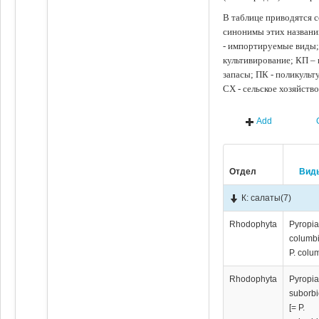
В таблице приводятся с
синонимы этих названи
- импортируемые виды;
культивирование; КП –
запасы; ПК - поликуль
СХ - сельское хозяйств
Add
Отдел
Вид
К: салаты
(7)
Rhodophyta
Pyropi
columbi
P. colu
Rhodophyta
Pyropi
suborbi
[= P.