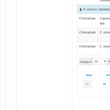
caudata
К: салаты, гарнир
Chlorophyta
Capsos
spp.
Chlorophyta
C. rac
Chlorophyta
C. rac
P
Display #
Start
Pr
15
16