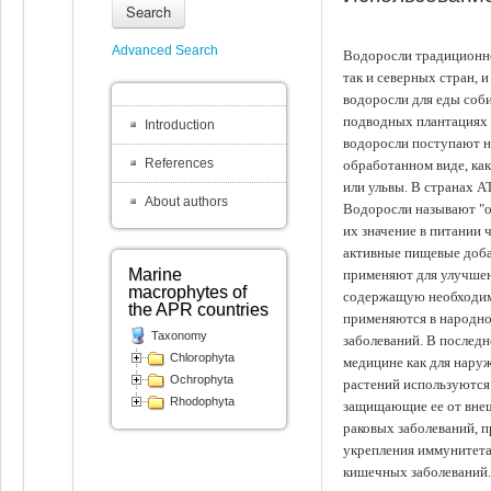
Search
Advanced Search
Водоросли традиционно
так и северных стран, 
водоросли для еды соби
подводных плантациях 
Introduction
водоросли поступают на
References
обработанном виде, ка
или ульвы. В странах А
About authors
Водоросли называют "ов
их значение в питании 
активные пищевые доба
Marine
применяют для улучшен
macrophytes of
содержащую необходим
the APR countries
применяются в народно
Taxonomy
заболеваний. В последн
Chlorophyta
медицине как для наруж
Ochrophyta
растений используются 
Rhodophyta
защищающие ее от внеш
раковых заболеваний, 
укрепления иммунитета
кишечных заболеваний.