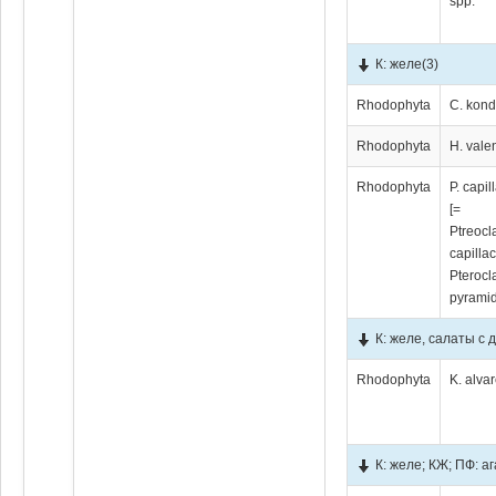
spp.
К: желе
(3)
Rhodophyta
C. kond
Rhodophyta
H. vale
Rhodophyta
P. capil
[=
Ptreocl
capilla
Pterocl
pyramid
К: желе, салаты с
Rhodophyta
K. alvar
К: желе; КЖ; ПФ: а