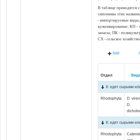
В таблице приводятся с
синонимы этих названи
- импортируемые виды;
культивирование; КП –
запасы; ПК - поликуль
СХ - сельское хозяйств
Add
Отдел
Вид
К: едят сырыми ил
Rhodophyta
D. viren
D.
dichot
К: едят сырыми ил
Rhodophyta
Catenel