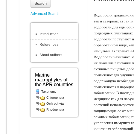
Search
Advanced Search
Водоросли традиционно
так и северных стран, 
водоросли для еды соби
подводных плантациях 
Introduction
водоросли поступают на
References
обработанном виде, ка
или ульвы. В странах А
About authors
Водоросли называют "ов
их значение в питании 
активные пищевые доба
Marine
применяют для улучшен
macrophytes of
содержащую необходим
the APR countries
применяются в народно
Taxonomy
заболеваний. В последн
Chlorophyta
медицине как для наруж
Ochrophyta
растений используются 
Rhodophyta
защищающие ее от внеш
раковых заболеваний, 
укрепления иммунитета
кишечных заболеваний.