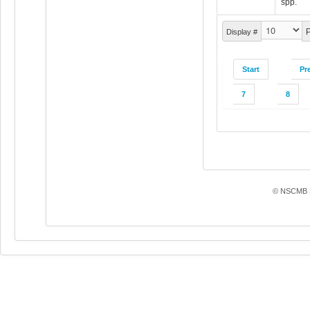
spp.
P
Display #
Start
Pr
7
8
© NSCMB F