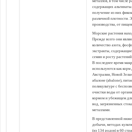
металлов, в том числе 
содержащих альгинаты.
получение из них фико
различной плотности. 
производства, от пище
Морские растения наход
Прежде всего они явля
количество азота, фосф
экстракты, содержащи
семян и росту растений
В последнее время мак
используются как корм
Австралии, Новой Зелан
абалоне (abalone), пит
поликультуре с беспоз
очистки воды от органи
кормом и убежищем для
вод, загрязненных сто
металлами.
В представленной ниже
добычи, методах культ
(из 134 родов) в 60 стр