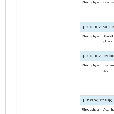
Rhodophyta
G. arcu
К: желе; М: бактер
Rhodophyta
Ahnfelt
plicata
К: желе; М: лечени
Rhodophyta
Euche
spp.
К: желе; ПФ: агар
(1
Rhodophyta
Acantho