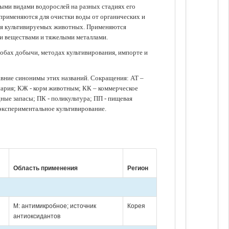
зными видами водорослей на разных стадиях его
 применяются для очистки воды от органических и
для культивируемых животных. Применяются
ми веществами и тяжелыми металлами.
обах добычи, методах культивирования, импорте и
авние синонимы этих названий. Сокращения: АТ –
нария; КЖ - корм животным; КК – коммерческое
ые запасы; ПК - поликультура; ПП - пищевая
 экспериментальное культивирование.
Область применения
Регион
М: антимикробное; источник
Корея
антиоксидантов