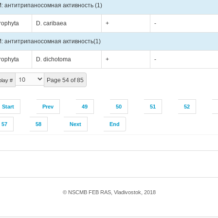
: антитрипаносомная активность
(1)
rophyta
D. caribaea
+
-
: антитрипаносомная активность
(1)
rophyta
D. dichotoma
+
-
Page 54 of 85
play #
Start
Prev
49
50
51
52
57
58
Next
End
© NSCMB FEB RAS, Vladivostok, 2018