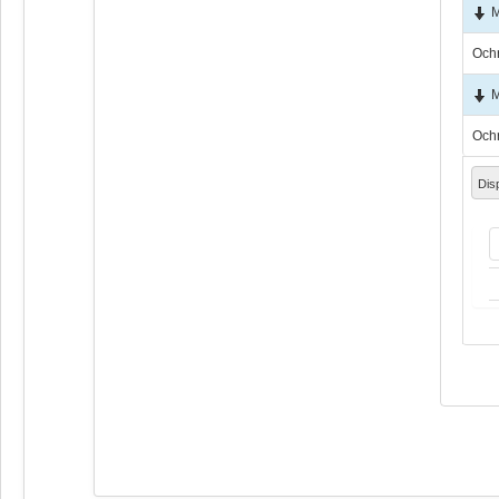
М
Och
М
Och
Dis