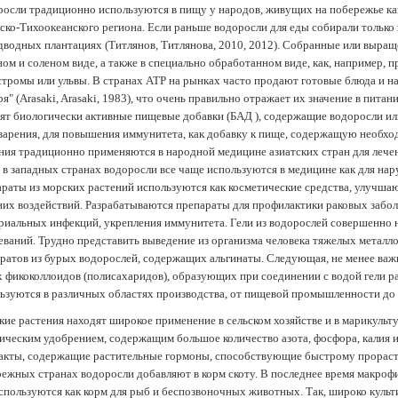
осли традиционно используются в пищу у народов, живущих на побережье как
ско-Тихоокеанского региона. Если раньше водоросли для еды собирали только 
дводных плантациях (Tитлянов, Титлянова, 2010, 2012). Собранные или выра
ом и соленом виде, а также в специально обработанном виде, как, например, 
тромы или ульвы. В странах АТР на рынках часто продают готовые блюда и н
ря" (Arasaki, Arasaki, 1983), что очень правильно отражает их значение в пит
ят биологически активные пищевые добавки (БАД ), содержащие водоросли и
арения, для повышения иммунитета, как добавку к пище, содержащую необх
ния традиционно применяются в народной медицине азиатских стран для лечен
 в западных странах водоросли все чаще используются в медицине как для нар
раты из морских растений используются как косметические средства, улучша
их воздействий. Разрабатываются препараты для профилактики раковых забол
риальных инфекций, укрепления иммунитета. Гели из водорослей совершенно
еваний. Трудно представить выведение из организма человека тяжелых металло
ратов из бурых водорослей, содержащих альгинаты. Следующая, не менее важн
х фикоколлоидов (полисахаридов), образующих при соединении с водой гели 
ьзуются в различных областях производства, от пищевой промышленности до
ие растения находят широкое применение в сельском хозяйстве и в марикульт
ическим удобрением, содержащим большое количество азота, фосфора, калия и
акты, содержащие растительные гормоны, способствующие быстрому прораст
ежных странах водоросли добавляют в корм скоту. В последнее время макроф
спользуются как корм для рыб и беспозвоночных животных. Так, широко культ