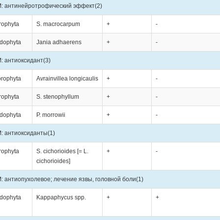
: антинейротрофический эффект
(2)
rophyta
S. macrocarpum
+
-
dophyta
Jania adhaerens
+
-
: антиоксидант
(3)
orophyta
Avrainvillea longicaulis
+
-
rophyta
S. stenophyllum
+
-
dophyta
P. morrowii
+
-
: антиоксиданты
(1)
rophyta
S. cichorioides [= L.
+
-
cichorioides]
: антиопухолевое; лечение язвы, головной боли
(1)
dophyta
Kappaphycus spp.
+
+