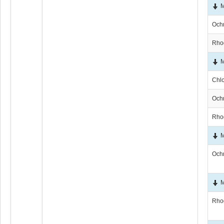
М
Och
Rho
М
Chl
Och
Rho
М
Och
М
Rho