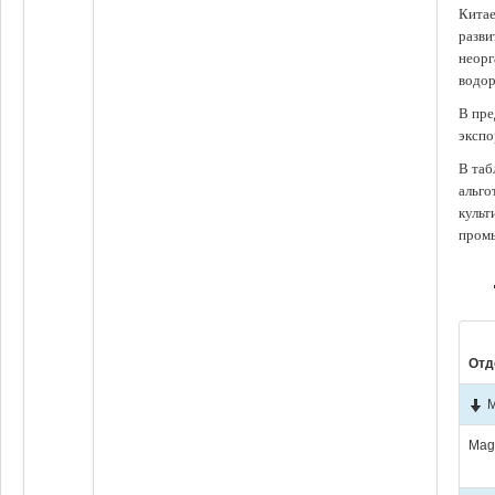
Китае
разви
неорг
водор
В пре
экспо
В таб
альго
культ
промы
Отд
М
Mag