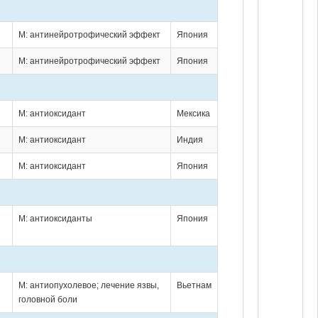
М: антинейротрофический эффект
Япония
М: антинейротрофический эффект
Япония
М: антиоксидант
Мексика
М: антиоксидант
Индия
М: антиоксидант
Япония
М: антиоксиданты
Япония
М: антиопухолевое; лечение язвы,
Вьетнам
головной боли