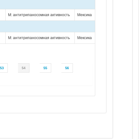
М: антитрипаносомная активность
Мексика
М: антитрипаносомная активность
Мексика
53
54
55
56