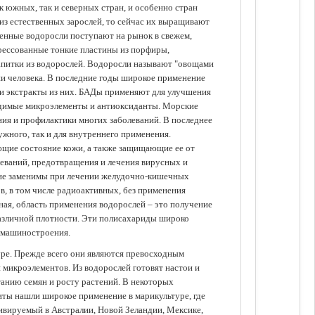
 южных, так и северных стран, и особенно стран
из естественных зарослей, то сейчас их выращивают
щенные водоросли поступают на рынок в свежем,
прессованные тонкие пластины из порфиры,
апитки из водорослей. Водоросли называют "овощами
ании человека. В последние годы широкое применение
ли экстракты из них. БАДы применяют для улучшения
одимые микроэлементы и антиоксиданты. Морские
ия и профилактики многих заболеваний. В последнее
ужного, так и для внутреннего применения.
ющие состояние кожи, а также защищающие ее от
еваний, предотвращения и лечения вирусных и
 не заменимы при лечении желудочно-кишечных
в, в том числе радиоактивных, без применения
ая, область применения водорослей – это получение
различной плотности. Эти полисахариды широко
 машиностроения.
уре. Прежде всего они являются превосходным
 микроэлементов. Из водорослей готовят настои и
анию семян и росту растений. В некоторых
иты нашли широкое применение в марикультуре, где
ивируемый в Австралии, Новой Зеландии, Мексике,