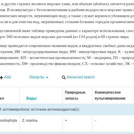
 и других странах моллюск морское ушко, или абалоне (abalone), питается ра
тия. В поликультуре с беспозвоночными и рыбами водоросли и морские травы
анических веществ, загрязняющих воду, а также служат кормом и убежищем 
осли и для очистки вод, загрязненных стоками больших городов органически
дставленной ниже таблице приведены данные о характере использования, спос
рте 360 полезных видов морских растений (из 134 родов) в 60 странах мира.
лице приводятся современные названия видов, в квадратных скобках даны нед
терапия; ИВ - интродуцированные виды; ИМ - импортируемые виды; К – кули
ивирование; КП – косметическая промышленность; М – медицина; ПЗ – природн
шленность; ПФ - производство фикоколлоидов; СХ - сельское хозяйство; ЭК -
Add
Group by
Advanced search
Природные
Коммерческое
ел
Виды
запасы
культивирование
: антимикробное; источник антиоксидантов
(1)
noliophyta
Z. marina
+
-