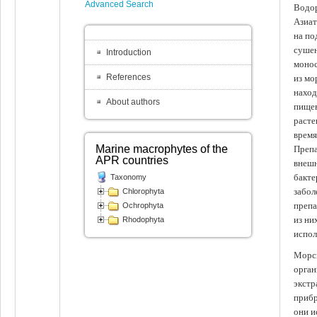
Advanced Search
Водор
Азиат
на по
сушен
Introduction
монос
References
из мо
наход
About authors
пищев
расте
время
Marine macrophytes of the
Препа
APR countries
внешн
бакте
Taxonomy
забол
Chlorophyta
препа
Ochrophyta
из ни
Rhodophyta
испол
Морск
орган
экстр
прибр
они и