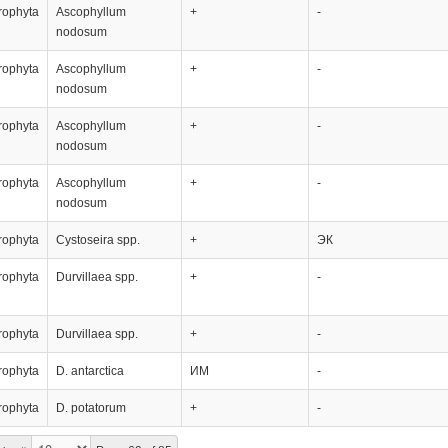
rophyta
Ascophyllum
+
-
nodosum
rophyta
Ascophyllum
+
-
nodosum
rophyta
Ascophyllum
+
-
nodosum
rophyta
Ascophyllum
+
-
nodosum
rophyta
Cystoseira spp.
+
ЭК
rophyta
Durvillaea spp.
+
-
rophyta
Durvillaea spp.
+
-
rophyta
D. antarctica
ИМ
-
rophyta
D. potatorum
+
-