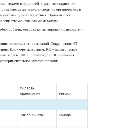
зными видами водорослей на разных стадиях его
 применяются для очистки воды от органических и
для культивируемых животных. Применяются
ми веществами и тяжелыми металлами.
обах добычи, методах культивирования, импорте и
авние синонимы этих названий. Сокращения: АТ –
нария; КЖ - корм животным; КК – коммерческое
ые запасы; ПК - поликультура; ПП - пищевая
 экспериментальное культивирование.
Область
применения
Регион
ПФ: альгинаты
Канада