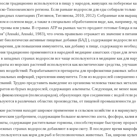
осли традиционно используются в пищу у народов, живущих на побережье как
ско-Тихоокеанского региона. Если раньше водоросли для еды собирали только 
дводных плантациях (Tитлянов, Титлянова, 2010, 2012). Собранные или выра
ом и соленом виде, а также в специально обработанном виде, как, например, 
тромы или ульвы. В странах АТР на рынках часто продают готовые блюда и н
ря" (Arasaki, Arasaki, 1983), что очень правильно отражает их значение в пит
ят биологически активные пищевые добавки (БАД ), содержащие водоросли и
арения, для повышения иммунитета, как добавку к пище, содержащую необх
ния традиционно применяются в народной медицине азиатских стран для лечен
 в западных странах водоросли все чаще используются в медицине как для нар
раты из морских растений используются как косметические средства, улучша
их воздействий. Разрабатываются препараты для профилактики раковых забол
риальных инфекций, укрепления иммунитета. Гели из водорослей совершенно
еваний. Трудно представить выведение из организма человека тяжелых металло
ратов из бурых водорослей, содержащих альгинаты. Следующая, не менее важн
х фикоколлоидов (полисахаридов), образующих при соединении с водой гели 
ьзуются в различных областях производства, от пищевой промышленности до
ие растения находят широкое применение в сельском хозяйстве и в марикульт
ическим удобрением, содержащим большое количество азота, фосфора, калия и
акты, содержащие растительные гормоны, способствующие быстрому прораст
ежных странах водоросли добавляют в корм скоту. В последнее время макроф
спользуются как корм для рыб и беспозвоночных животных. Так, широко культ