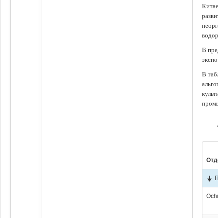
Китае
разви
неорг
водор
В пре
экспо
В таб
альго
культ
промы
Отд
П
Och