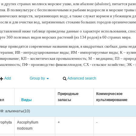
 и других странах моллюск морское ушко, или абалоне (abalone), питается ра
тия. В поликультуре с беспозвоночными и рыбами водоросли и морские травы
анических веществ, загрязняющих воду, а также служат кормом и убежищем 
осли и для очистки вод, загрязненных стоками больших городов органически
дставленной ниже таблице приведены данные о характере использования, спос
рте 360 полезных видов морских растений (из 134 родов) в 60 странах мира.
лице приводятся современные названия видов, в квадратных скобках даны нед
терапия; ИВ - интродуцированные виды; ИМ - импортируемые виды; К – кули
ивирование; КП – косметическая промышленность; М – медицина; ПЗ – природн
шленность; ПФ - производство фикоколлоидов; СХ - сельское хозяйство; ЭК -
Add
Group by
Advanced search
Природные
Коммерческое
ел
Виды
запасы
культивирование
Ф: альгинаты
(10)
rophyta
Ascophyllum
+
-
nodosum