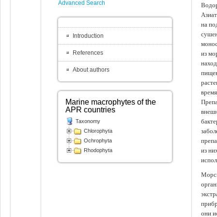
Advanced Search
Водор
Азиат
на по
сушен
Introduction
монос
References
из мо
наход
About authors
пищев
расте
время
Marine macrophytes of the
Препа
APR countries
внешн
бакте
Taxonomy
забол
Chlorophyta
препа
Ochrophyta
из ни
Rhodophyta
испол
Морск
орган
экстр
прибр
они и