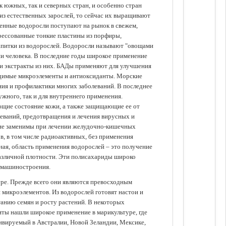
 южных, так и северных стран, и особенно стран
из естественных зарослей, то сейчас их выращивают
щенные водоросли поступают на рынок в свежем,
прессованные тонкие пластины из порфиры,
апитки из водорослей. Водоросли называют "овощами
ании человека. В последние годы широкое применение
ли экстракты из них. БАДы применяют для улучшения
одимые микроэлементы и антиоксиданты. Морские
ия и профилактики многих заболеваний. В последнее
ужного, так и для внутреннего применения.
ющие состояние кожи, а также защищающие ее от
еваний, предотвращения и лечения вирусных и
 не заменимы при лечении желудочно-кишечных
в, в том числе радиоактивных, без применения
ая, область применения водорослей – это получение
различной плотности. Эти полисахариды широко
 машиностроения.
уре. Прежде всего они являются превосходным
 микроэлементов. Из водорослей готовят настои и
анию семян и росту растений. В некоторых
иты нашли широкое применение в марикультуре, где
ивируемый в Австралии, Новой Зеландии, Мексике,