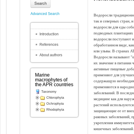
Search
Advanced Search
Водоросли традиционно
так и северных стран, 
водоросли для еды соби
подводных плантациях 
Introduction
водоросли поступают на
References
обработанном виде, ка
или ульвы. В странах А
About authors
Водоросли называют "ов
их значение в питании 
активные пищевые доба
Marine
применяют для улучшен
macrophytes of
содержащую необходим
the APR countries
применяются в народно
Taxonomy
заболеваний. В последн
Chlorophyta
медицине как для наруж
Ochrophyta
растений используются 
Rhodophyta
защищающие ее от внеш
раковых заболеваний, 
укрепления иммунитета
кишечных заболеваний.