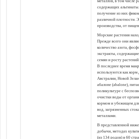
металлов, в том числе 
содержащих альгинаты.
получение из них фико
различной плотности. 
производства, от пище
Морские растения наход
Прежде всего они явля
количество азота, фосф
экстракты, содержащи
семян и росту растений
В последнее время мак
используются как корм
Австралии, Новой Зелан
абалоне (abalone), пит
поликультуре с беспоз
очистки воды от органи
кормом и убежищем для
вод, загрязненных сто
металлами.
В представленной ниже
добычи, методах культ
(из 134 родов) в 60 стр