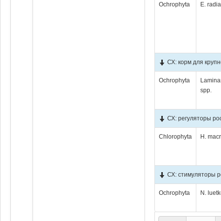
Ochrophyta
E. radia
СХ: корм для крупн
Ochrophyta
Lamina
spp.
СХ: регуляторы ро
Chlorophyta
H. mac
СХ: стимуляторы р
Ochrophyta
N. luet