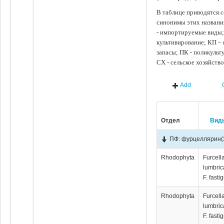
В таблице приводятся с
синонимы этих названи
- импортируемые виды;
культивирование; КП –
запасы; ПК - поликуль
СХ - сельское хозяйств
Add
Отдел
Вид
ПФ: фурцеллярин
(
Rhodophyta
Furcell
lumbrica
F. fastig
Rhodophyta
Furcell
lumbrica
F. fastig