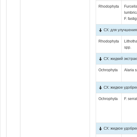
Rhodophyta
Furcell
lumbrica
F. fastig
СХ: для улучшения
Rhodophyta
Lithot
spp.
СХ: жидкий экстрак
Ochrophyta
Alaria 
СХ: жидкое удобрен
Ochrophyta
F. serra
СХ: жидкое удобре