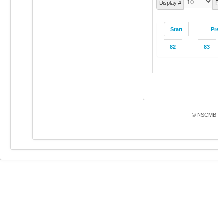
P
Display #
Start
Pr
82
83
© NSCMB F