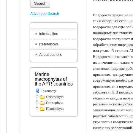
Search
Advanced Search
Водоросли традиционно
так и северных стран, 
водоросли для еды соби
подводных плантациях 
Introduction
водоросли поступают на
References
обработанном виде, ка
или ульвы. В странах А
About authors
Водоросли называют "ов
их значение в питании 
активные пищевые доба
Marine
применяют для улучшен
macrophytes of
содержащую необходим
the APR countries
применяются в народно
Taxonomy
заболеваний. В последн
Chlorophyta
медицине как для наруж
Ochrophyta
растений используются 
Rhodophyta
защищающие ее от внеш
раковых заболеваний, 
укрепления иммунитета
кишечных заболеваний.