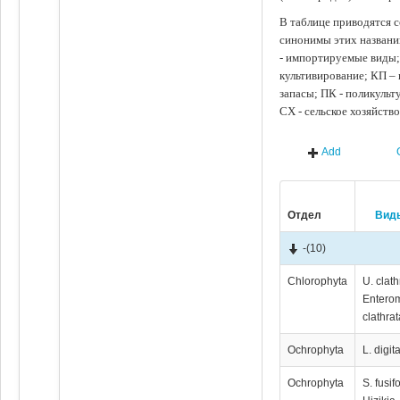
В таблице приводятся с
синонимы этих названи
- импортируемые виды;
культивирование; КП –
запасы; ПК - поликуль
СХ - сельское хозяйств
Add
Отдел
Вид
-
(10)
Chlorophyta
U. clath
Entero
clathrat
Ochrophyta
L. digit
Ochrophyta
S. fusif