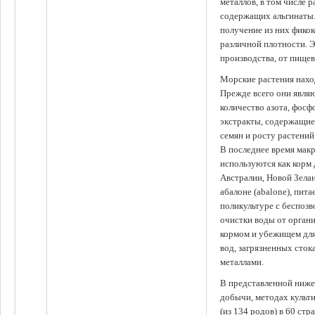
металлов, в том числе 
содержащих альгинаты.
получение из них фико
различной плотности. 
производства, от пище
Морские растения наход
Прежде всего они явля
количество азота, фосф
экстракты, содержащи
семян и росту растений
В последнее время мак
используются как корм
Австралии, Новой Зелан
абалоне (abalone), пит
поликультуре с беспоз
очистки воды от органи
кормом и убежищем для
вод, загрязненных сто
металлами.
В представленной ниже
добычи, методах культ
(из 134 родов) в 60 стр