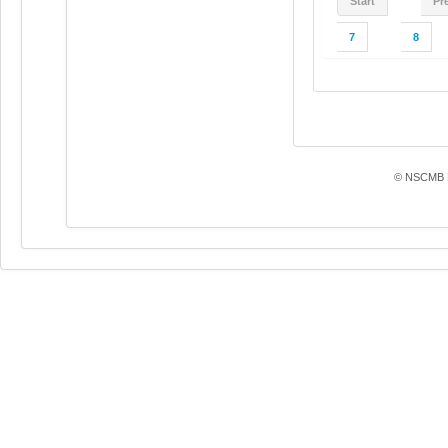
Start
Pr
7
8
© NSCMB F