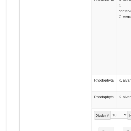
G.
conferv
G. verr
Rhodophyta
K. alvar
Rhodophyta
K. alvar
P
Display #