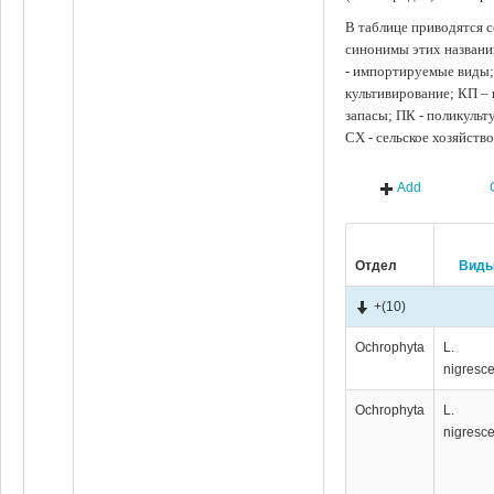
В таблице приводятся с
синонимы этих названи
- импортируемые виды;
культивирование; КП –
запасы; ПК - поликуль
СХ - сельское хозяйств
Add
Отдел
Вид
+
(10)
Ochrophyta
L.
nigresc
Ochrophyta
L.
nigresc