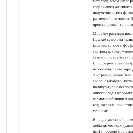
металлов, в том числе 
содержащих альгинаты.
получение из них фико
различной плотности. 
производства, от пище
Морские растения наход
Прежде всего они явля
количество азота, фосф
экстракты, содержащи
семян и росту растений
В последнее время мак
используются как корм
Австралии, Новой Зелан
абалоне (abalone), пит
поликультуре с беспоз
очистки воды от органи
кормом и убежищем для
вод, загрязненных сто
металлами.
В представленной ниже
добычи, методах культ
(из 134 родов) в 60 стр