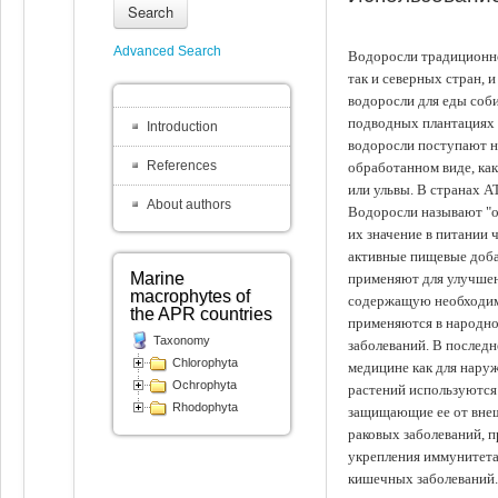
Search
Advanced Search
Водоросли традиционно
так и северных стран, 
водоросли для еды соби
подводных плантациях 
Introduction
водоросли поступают на
References
обработанном виде, ка
или ульвы. В странах А
About authors
Водоросли называют "ов
их значение в питании 
активные пищевые доба
Marine
применяют для улучшен
macrophytes of
содержащую необходим
the APR countries
применяются в народно
Taxonomy
заболеваний. В последн
Chlorophyta
медицине как для наруж
Ochrophyta
растений используются 
Rhodophyta
защищающие ее от внеш
раковых заболеваний, 
укрепления иммунитета
кишечных заболеваний.