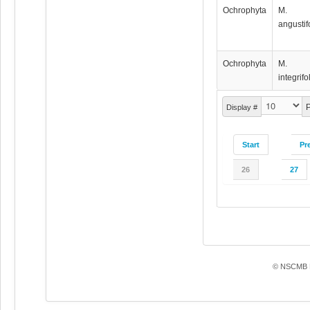
Ochrophyta
M.
angustif
Ochrophyta
M.
integrifo
P
Display #
Start
Pr
26
27
© NSCMB F