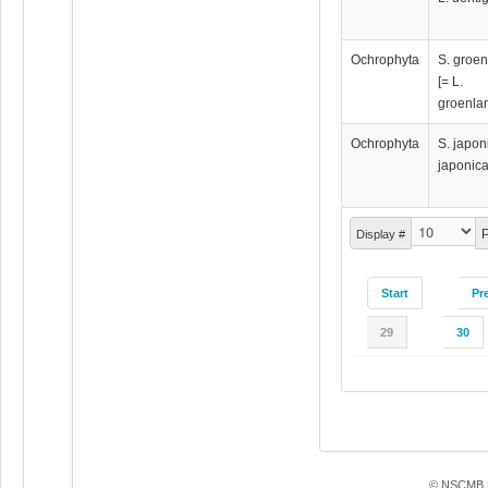
Ochrophyta
S. groen
[= L.
groenla
Ochrophyta
S. japon
japonica
P
Display #
Start
Pr
29
30
© NSCMB F