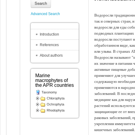
Search
Advanced Search
Водоросли традиционно
так и северных стран, 
водоросли для еды соби
подводных плантациях 
Introduction
водоросли поступают на
References
обработанном виде, ка
или ульвы. В странах А
About authors
Водоросли называют "ов
их значение в питании 
активные пищевые доба
Marine
применяют для улучшен
macrophytes of
содержащую необходим
the APR countries
применяются в народно
Taxonomy
заболеваний. В последн
Chlorophyta
медицине как для наруж
Ochrophyta
растений используются 
Rhodophyta
защищающие ее от внеш
раковых заболеваний, 
укрепления иммунитета
кишечных заболеваний.