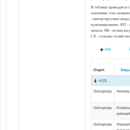
В таблице приводятся с
синонимы этих названи
- импортируемые виды;
культивирование; КП –
запасы; ПК - поликуль
СХ - сельское хозяйств
Add
Отдел
Вид
+
(10)
Ochrophyta
Pelvetia
Ochrophyta
Postelsi
palmaef
Ochrophyta
Pseudol