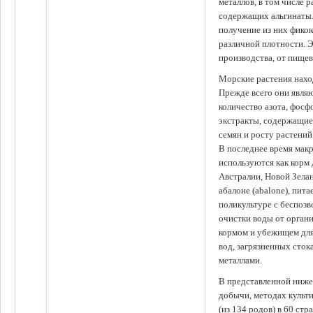
металлов, в том числе 
содержащих альгинаты.
получение из них фико
различной плотности. 
производства, от пище
Морские растения наход
Прежде всего они явля
количество азота, фосф
экстракты, содержащи
семян и росту растений
В последнее время мак
используются как корм
Австралии, Новой Зелан
абалоне (abalone), пит
поликультуре с беспоз
очистки воды от органи
кормом и убежищем для
вод, загрязненных сто
металлами.
В представленной ниже
добычи, методах культ
(из 134 родов) в 60 стр