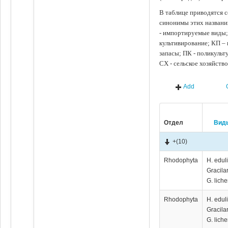
В таблице приводятся с
синонимы этих названи
- импортируемые виды;
культивирование; КП –
запасы; ПК - поликуль
СХ - сельское хозяйств
Add
Отдел
Вид
+
(10)
Rhodophyta
H. eduli
Gracilar
G. lich
Rhodophyta
H. eduli
Gracilar
G. lich