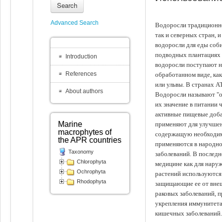
Search
Advanced Search
Водоросли традиционно
так и северных стран, 
водоросли для еды соби
подводных плантациях 
Introduction
водоросли поступают на
References
обработанном виде, ка
или ульвы. В странах А
About authors
Водоросли называют "ов
их значение в питании 
активные пищевые доба
Marine
применяют для улучшен
macrophytes of
содержащую необходим
the APR countries
применяются в народно
Taxonomy
заболеваний. В последн
Chlorophyta
медицине как для наруж
Ochrophyta
растений используются 
Rhodophyta
защищающие ее от внеш
раковых заболеваний, 
укрепления иммунитета
кишечных заболеваний.