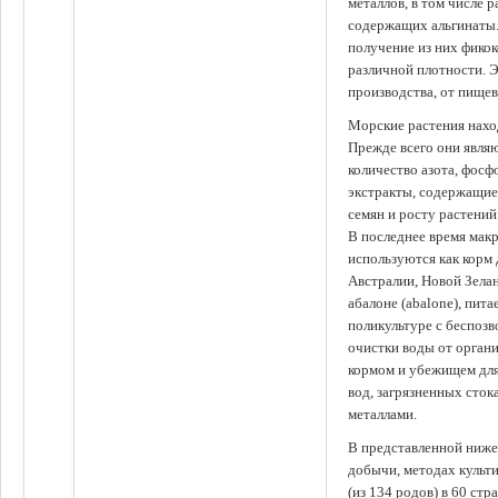
металлов, в том числе 
содержащих альгинаты.
получение из них фико
различной плотности. 
производства, от пище
Морские растения наход
Прежде всего они явля
количество азота, фосф
экстракты, содержащи
семян и росту растений
В последнее время мак
используются как корм
Австралии, Новой Зелан
абалоне (abalone), пит
поликультуре с беспоз
очистки воды от органи
кормом и убежищем для
вод, загрязненных сто
металлами.
В представленной ниже
добычи, методах культ
(из 134 родов) в 60 стр