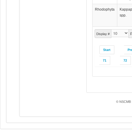
Rhodophyta
Kappap
spp.
P
Display #
Start
Pr
71
72
© NSCMB F