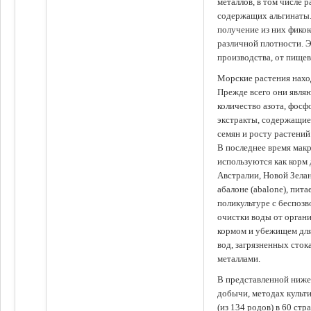
металлов, в том числе 
содержащих альгинаты.
получение из них фико
различной плотности. 
производства, от пище
Морские растения наход
Прежде всего они явля
количество азота, фосф
экстракты, содержащи
семян и росту растений
В последнее время мак
используются как корм
Австралии, Новой Зелан
абалоне (abalone), пит
поликультуре с беспоз
очистки воды от органи
кормом и убежищем для
вод, загрязненных сто
металлами.
В представленной ниже
добычи, методах культ
(из 134 родов) в 60 стр