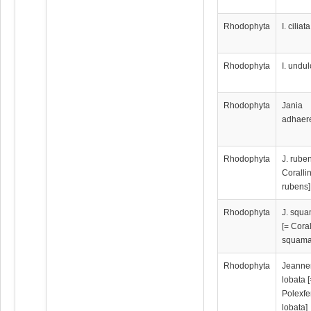
Rhodophyta
I. ciliata
Rhodophyta
I. undu
Rhodophyta
Jania
adhaer
Rhodophyta
J. rube
Coralli
rubens]
Rhodophyta
J. squ
[= Cora
squama
Rhodophyta
Jeanner
lobata [
Polexfe
lobata]