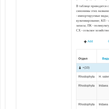
В таблице приводятся с
синонимы этих названи
- импортируемые виды;
культивирование; КП –
запасы; ПК - поликуль
СХ - сельское хозяйств
Add
Отдел
Вид
+
(10)
Rhodophyta
H. vale
Rhodophyta
Iridaea
Rhodophyta
Iridaea