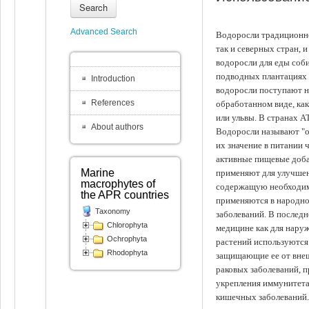
Search
Advanced Search
Водоросли традиционно
так и северных стран, 
водоросли для еды соби
подводных плантациях 
Introduction
водоросли поступают на
References
обработанном виде, ка
или ульвы. В странах А
About authors
Водоросли называют "ов
их значение в питании 
активные пищевые доба
Marine
применяют для улучшен
macrophytes of
содержащую необходим
the APR countries
применяются в народно
Taxonomy
заболеваний. В последн
Chlorophyta
медицине как для наруж
Ochrophyta
растений используются 
Rhodophyta
защищающие ее от внеш
раковых заболеваний, 
укрепления иммунитета
кишечных заболеваний.