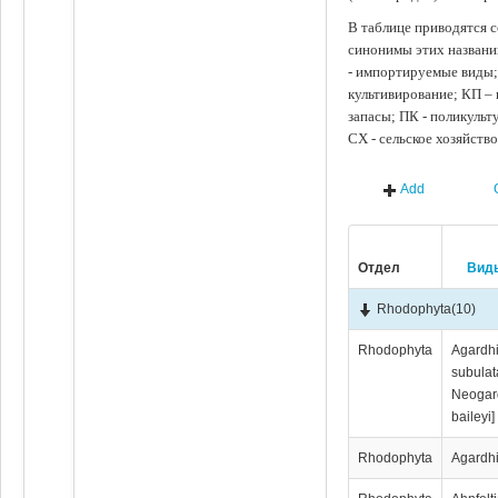
В таблице приводятся с
синонимы этих названи
- импортируемые виды;
культивирование; КП –
запасы; ПК - поликуль
СХ - сельское хозяйств
Add
Отдел
Вид
Rhodophyta
(10)
Rhodophyta
Аgаrdhi
subulat
Neogar
baileyi]
Rhodophyta
Аgаrdhi