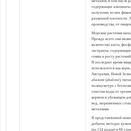
металлов, в том числе 
содержащих альгинаты.
получение из них фико
различной плотности. 
производства, от пище
Морские растения наход
Прежде всего они явля
количество азота, фосф
экстракты, содержащи
семян и росту растений
В последнее время мак
используются как корм
Австралии, Новой Зелан
абалоне (abalone), пит
поликультуре с беспоз
очистки воды от органи
кормом и убежищем для
вод, загрязненных сто
металлами.
В представленной ниже
добычи, методах культ
(из 134 родов) в 60 стр