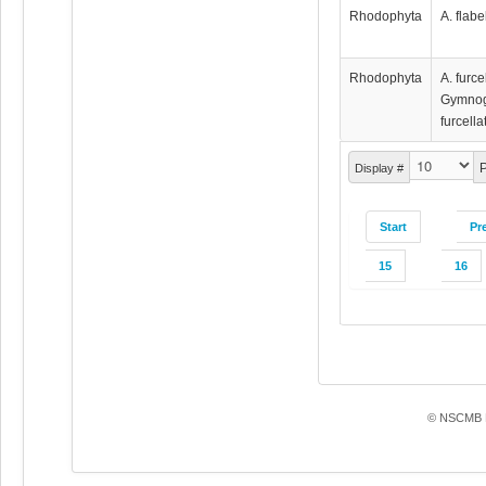
Rhodophyta
A. flabe
Rhodophyta
A. furce
Gymno
furcella
P
Display #
Start
Pr
15
16
© NSCMB F