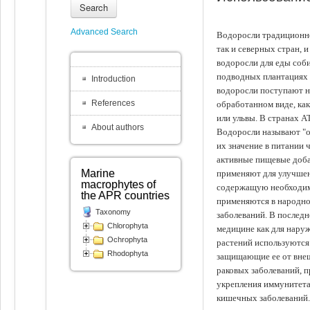
Search
Advanced Search
Водоросли традиционно
так и северных стран, 
водоросли для еды соби
подводных плантациях 
Introduction
водоросли поступают на
References
обработанном виде, ка
или ульвы. В странах А
About authors
Водоросли называют "ов
их значение в питании 
активные пищевые доба
Marine
применяют для улучшен
macrophytes of
содержащую необходим
the APR countries
применяются в народно
Taxonomy
заболеваний. В последн
Chlorophyta
медицине как для наруж
Ochrophyta
растений используются 
Rhodophyta
защищающие ее от внеш
раковых заболеваний, 
укрепления иммунитета
кишечных заболеваний.