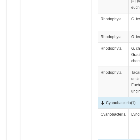
[= H
euch
Rhodophyta
G. tex
Rhodophyta
G. tex
Rhodophyta
G. ch
Graci
chor
Rhodophyta
Taca
uncin
Euc
unci
Cyanobacteria
(1)
Cyanobacteria
Lyng