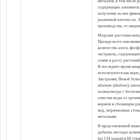
металлов, в том числе 
содержащих альгинаты.
получение из них фико
различной плотности. 
производства, от пище
Морские растения наход
Прежде всего они явля
количество азота, фосф
экстракты, содержащи
семян и росту растений
В последнее время мак
используются как корм
Австралии, Новой Зелан
абалоне (abalone), пит
поликультуре с беспоз
очистки воды от органи
кормом и убежищем для
вод, загрязненных сто
металлами.
В представленной ниже
добычи, методах культ
(из 134 родов) в 60 стр