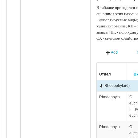
В таблице приводятся с
синонимы этих названи
- импортируемые виды;
культивирование; КП –
запасы; ПК - поликуль
СХ - сельское хозяйств
Add
Отдел
В
Rhodophyta
(6)
Rhodophyta
G.
euch
[= H
euch
Rhodophyta
G.
euch