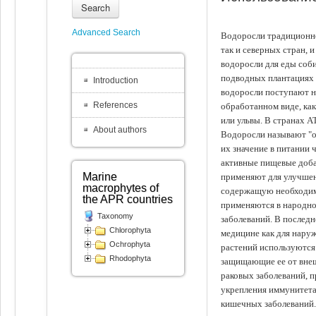
Search
Advanced Search
Водоросли традиционно
так и северных стран, 
водоросли для еды соби
подводных плантациях 
Introduction
водоросли поступают на
References
обработанном виде, ка
или ульвы. В странах А
About authors
Водоросли называют "ов
их значение в питании 
активные пищевые доба
Marine
применяют для улучшен
macrophytes of
содержащую необходим
the APR countries
применяются в народно
Taxonomy
заболеваний. В последн
Chlorophyta
медицине как для наруж
Ochrophyta
растений используются 
Rhodophyta
защищающие ее от внеш
раковых заболеваний, 
укрепления иммунитета
кишечных заболеваний.