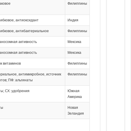
аковое
Филиппины
рибковое, антиоксидант
Индия
рибковое, антибактериальное
Филиппины
аносомная активность
Мексика
аносомная активность
Мексика
ик витаминов
Филиппины
ериальное, антимикробное, источник
Филиппины
тов; ПФ: альгинаты
ты; СХ: удобрения
Южная
Америка
ты
Новая
Зеландия