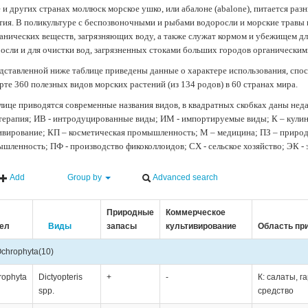
 и других странах моллюск морское ушко, или абалоне (abalone), питается ра
тия. В поликультуре с беспозвоночными и рыбами водоросли и морские травы
анических веществ, загрязняющих воду, а также служат кормом и убежищем 
осли и для очистки вод, загрязненных стоками больших городов органически
дставленной ниже таблице приведены данные о характере использования, спос
рте 360 полезных видов морских растений (из 134 родов) в 60 странах мира.
лице приводятся современные названия видов, в квадратных скобках даны нед
терапия; ИВ - интродуцированные виды; ИМ - импортируемые виды; К – кули
ивирование; КП – косметическая промышленность; М – медицина; ПЗ – природн
шленность; ПФ - производство фикоколлоидов; СХ - сельское хозяйство; ЭК -
Add
Group by
Advanced search
Природные
Коммерческое
ел
Виды
запасы
культивирование
Область пр
chrophyta
(10)
rophyta
Dictyopteris
+
-
К: салаты, г
spp.
средство