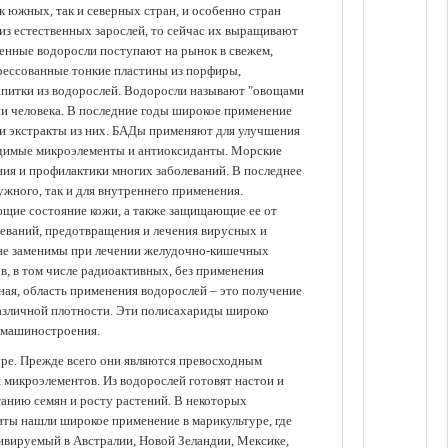
 южных, так и северных стран, и особенно стран
из естественных зарослей, то сейчас их выращивают
щенные водоросли поступают на рынок в свежем,
прессованные тонкие пластины из порфиры,
апитки из водорослей. Водоросли называют "овощами
ании человека. В последние годы широкое применение
ли экстракты из них. БАДы применяют для улучшения
одимые микроэлементы и антиоксиданты. Морские
ия и профилактики многих заболеваний. В последнее
ужного, так и для внутреннего применения.
ющие состояние кожи, а также защищающие ее от
еваний, предотвращения и лечения вирусных и
 не заменимы при лечении желудочно-кишечных
в, в том числе радиоактивных, без применения
ая, область применения водорослей – это получение
различной плотности. Эти полисахариды широко
 машиностроения.
уре. Прежде всего они являются превосходным
 микроэлементов. Из водорослей готовят настои и
анию семян и росту растений. В некоторых
иты нашли широкое применение в марикультуре, где
ивируемый в Австралии, Новой Зеландии, Мексике,