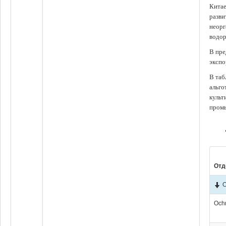
Китае
разви
неорг
водор
В пре
экспо
В таб
альго
культ
промы
Отд
O
Och