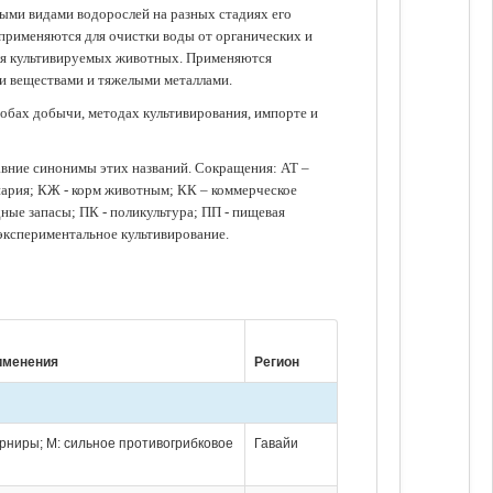
зными видами водорослей на разных стадиях его
 применяются для очистки воды от органических и
для культивируемых животных. Применяются
ми веществами и тяжелыми металлами.
обах добычи, методах культивирования, импорте и
авние синонимы этих названий. Сокращения: АТ –
нария; КЖ - корм животным; КК – коммерческое
ые запасы; ПК - поликультура; ПП - пищевая
 экспериментальное культивирование.
именения
Регион
арниры; М: сильное противогрибковое
Гавайи