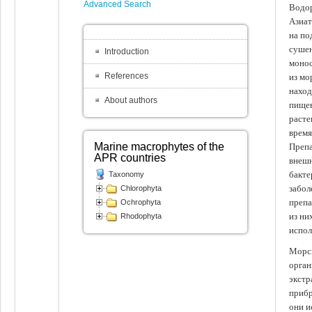
Advanced Search
Водор
Азиат
на по
сушен
Introduction
монос
References
из мо
наход
About authors
пищев
расте
время
Marine macrophytes of the
Препа
APR countries
внешн
бакте
Taxonomy
забол
Chlorophyta
препа
Ochrophyta
из ни
Rhodophyta
испол
Морск
орган
экстр
прибр
они и