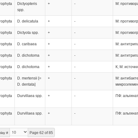
rophyta
Dictyopteris
+
-
М: противор
spp.
rophyta
D. delicatula
+
-
М: противог
rophyta
Dictyota spp.
+
-
М: противог
rophyta
D. caribaea
+
-
М: антитрип
rophyta
D. dichotoma
+
-
М: антитрип
rophyta
D. dichotoma
+
-
К; М: источн
rophyta
D. mertensii [=
+
-
М: антибакт
D. dentata]
микроэлемен
rophyta
Durvillaea spp.
+
-
ПФ: альгина
rophyta
Durvillaea spp.
+
-
ПФ: альгина
Page 62 of 85
play #