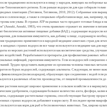
осли традиционно используются в пищу у народов, живущих на побережье как
ско-Тихоокеанского региона. Если раньше водоросли для еды собирали только 
дводных плантациях (Tитлянов, Титлянова, 2010, 2012). Собранные или выра
ом и соленом виде, а также в специально обработанном виде, как, например, 
тромы или ульвы. В странах АТР на рынках часто продают готовые блюда и н
ря" (Arasaki, Arasaki, 1983), что очень правильно отражает их значение в пит
ят биологически активные пищевые добавки (БАД ), содержащие водоросли и
арения, для повышения иммунитета, как добавку к пище, содержащую необх
ния традиционно применяются в народной медицине азиатских стран для лечен
 в западных странах водоросли все чаще используются в медицине как для нар
раты из морских растений используются как косметические средства, улучша
их воздействий. Разрабатываются препараты для профилактики раковых забол
риальных инфекций, укрепления иммунитета. Гели из водорослей совершенно
еваний. Трудно представить выведение из организма человека тяжелых металло
ратов из бурых водорослей, содержащих альгинаты. Следующая, не менее важн
х фикоколлоидов (полисахаридов), образующих при соединении с водой гели 
ьзуются в различных областях производства, от пищевой промышленности до
ие растения находят широкое применение в сельском хозяйстве и в марикульт
ическим удобрением, содержащим большое количество азота, фосфора, калия и
акты, содержащие растительные гормоны, способствующие быстрому прораст
ежных странах водоросли добавляют в корм скоту. В последнее время макроф
спользуются как корм для рыб и беспозвоночных животных. Так, широко культ