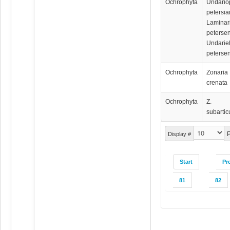
Ochrophyta
Undario
petersia
Laminar
peterse
Undariel
peterse
Ochrophyta
Zonaria
crenata
Ochrophyta
Z.
subartic
P
Display #
Start
Pr
81
82