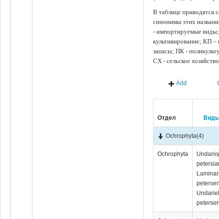
В таблице приводятся с
синонимы этих названи
- импортируемые виды;
культивирование; КП –
запасы; ПК - поликуль
СХ - сельское хозяйств
Add
Отдел
Вид
Ochrophyta
(4)
Ochrophyta
Undario
petersia
Laminar
peterse
Undariel
petersen