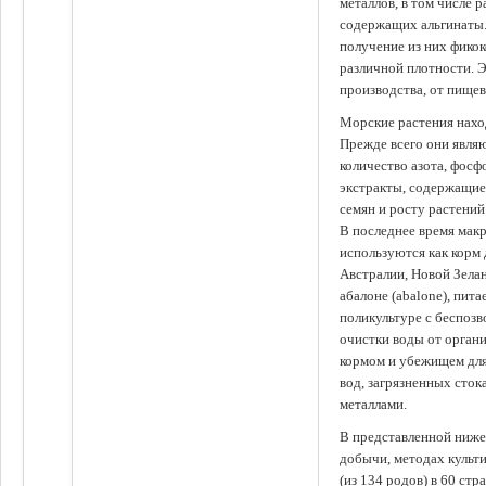
металлов, в том числе 
содержащих альгинаты.
получение из них фико
различной плотности. 
производства, от пище
Морские растения наход
Прежде всего они явля
количество азота, фосф
экстракты, содержащи
семян и росту растений
В последнее время мак
используются как корм
Австралии, Новой Зелан
абалоне (abalone), пит
поликультуре с беспоз
очистки воды от органи
кормом и убежищем для
вод, загрязненных сто
металлами.
В представленной ниже
добычи, методах культ
(из 134 родов) в 60 стр