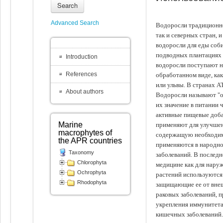
Search
Advanced Search
Водоросли традиционно
так и северных стран, 
водоросли для еды соби
подводных плантациях 
Introduction
водоросли поступают на
References
обработанном виде, ка
или ульвы. В странах А
About authors
Водоросли называют "ов
их значение в питании 
активные пищевые доба
Marine
применяют для улучшен
macrophytes of
содержащую необходим
the APR countries
применяются в народно
Taxonomy
заболеваний. В последн
Chlorophyta
медицине как для наруж
Ochrophyta
растений используются 
Rhodophyta
защищающие ее от внеш
раковых заболеваний, 
укрепления иммунитета
кишечных заболеваний.