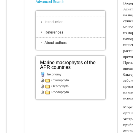
Advanced Search
Водор
Азиат
на по
сушен
Introduction
монос
References
из мо
наход
About authors
пищев
расте
время
Marine macrophytes of the
Препа
APR countries
внешн
бакте
Taxonomy
забол
Chlorophyta
препа
Ochrophyta
из ни
Rhodophyta
испол
Морск
орган
экстр
прибр
они и