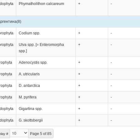
dophyta
Phymatholithon calcareum
+
-
ргентина
(8)
orophyta
Codium spp.
+
-
orophyta
Ulva spp. [= Enteromorpha
+
-
spp.]
rophyta
Adenocystis spp.
+
-
rophyta
A. utricularis
+
-
rophyta
D. antarctica
+
-
rophyta
M. pyrifera
+
-
dophyta
Gigartina spp.
+
-
dophyta
G. skottsbergii
+
-
Page 5 of 85
play #