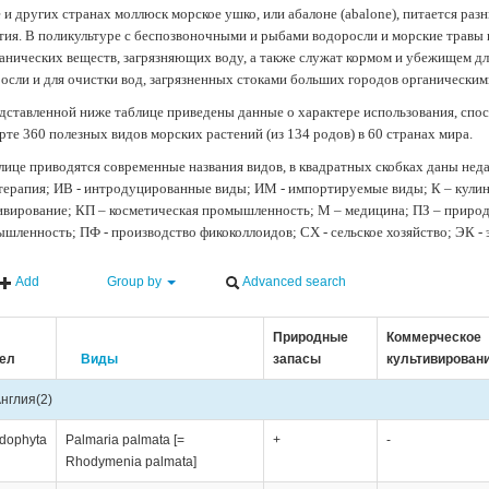
 и других странах моллюск морское ушко, или абалоне (abalone), питается ра
тия. В поликультуре с беспозвоночными и рыбами водоросли и морские травы
анических веществ, загрязняющих воду, а также служат кормом и убежищем 
осли и для очистки вод, загрязненных стоками больших городов органически
дставленной ниже таблице приведены данные о характере использования, спос
рте 360 полезных видов морских растений (из 134 родов) в 60 странах мира.
лице приводятся современные названия видов, в квадратных скобках даны нед
терапия; ИВ - интродуцированные виды; ИМ - импортируемые виды; К – кули
ивирование; КП – косметическая промышленность; М – медицина; ПЗ – природн
шленность; ПФ - производство фикоколлоидов; СХ - сельское хозяйство; ЭК -
Add
Group by
Advanced search
Природные
Коммерческое
ел
Виды
запасы
культивирован
нглия
(2)
dophyta
Palmaria palmata [=
+
-
Rhodymenia palmata]