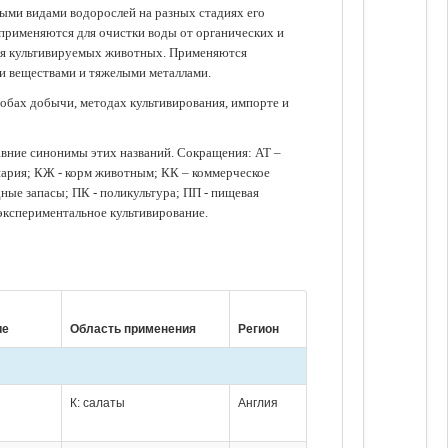
зными видами водорослей на разных стадиях его
 применяются для очистки воды от органических и
для культивируемых животных. Применяются
ми веществами и тяжелыми металлами.
обах добычи, методах культивирования, импорте и
авние синонимы этих названий. Сокращения: АТ –
нария; КЖ - корм животным; КК – коммерческое
ые запасы; ПК - поликультура; ПП - пищевая
 экспериментальное культивирование.
ие
Область применения
Регион
К: салаты
Англия