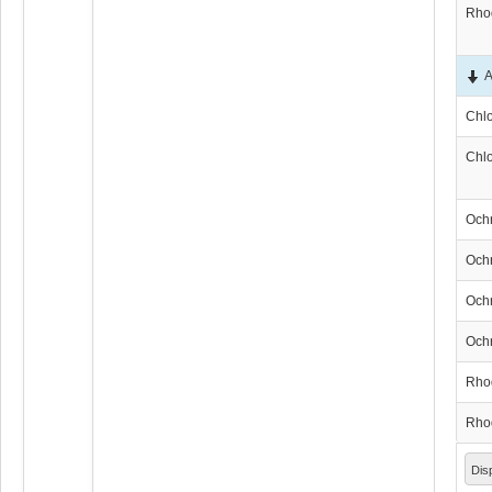
Rho
А
Chl
Chl
Och
Och
Och
Och
Rho
Rho
Dis