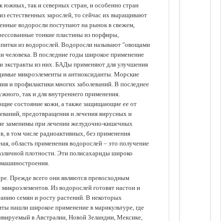
 южных, так и северных стран, и особенно стран
из естественных зарослей, то сейчас их выращивают
щенные водоросли поступают на рынок в свежем,
прессованные тонкие пластины из порфиры,
апитки из водорослей. Водоросли называют "овощами
ании человека. В последние годы широкое применение
ли экстракты из них. БАДы применяют для улучшения
одимые микроэлементы и антиоксиданты. Морские
ия и профилактики многих заболеваний. В последнее
ужного, так и для внутреннего применения.
ющие состояние кожи, а также защищающие ее от
еваний, предотвращения и лечения вирусных и
 не заменимы при лечении желудочно-кишечных
в, в том числе радиоактивных, без применения
ая, область применения водорослей – это получение
различной плотности. Эти полисахариды широко
 машиностроения.
уре. Прежде всего они являются превосходным
 микроэлементов. Из водорослей готовят настои и
анию семян и росту растений. В некоторых
иты нашли широкое применение в марикультуре, где
ивируемый в Австралии, Новой Зеландии, Мексике,