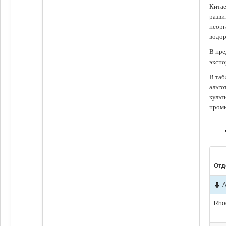
Китае
разви
неорг
водор
В пре
экспо
В таб
альго
культ
промы
Отд
А
Rho