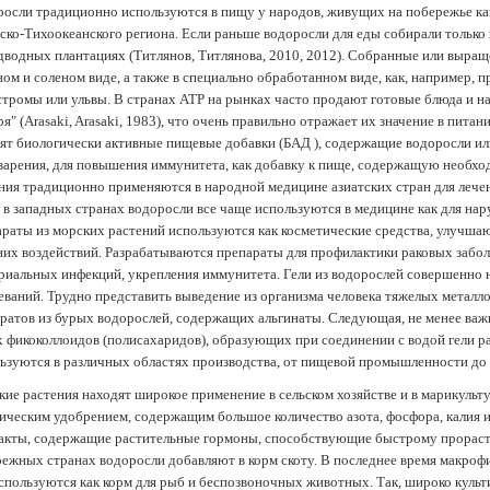
осли традиционно используются в пищу у народов, живущих на побережье как
ско-Тихоокеанского региона. Если раньше водоросли для еды собирали только 
дводных плантациях (Tитлянов, Титлянова, 2010, 2012). Собранные или выра
ом и соленом виде, а также в специально обработанном виде, как, например, 
тромы или ульвы. В странах АТР на рынках часто продают готовые блюда и н
ря" (Arasaki, Arasaki, 1983), что очень правильно отражает их значение в пит
ят биологически активные пищевые добавки (БАД ), содержащие водоросли и
арения, для повышения иммунитета, как добавку к пище, содержащую необх
ния традиционно применяются в народной медицине азиатских стран для лечен
 в западных странах водоросли все чаще используются в медицине как для нар
раты из морских растений используются как косметические средства, улучша
их воздействий. Разрабатываются препараты для профилактики раковых забол
риальных инфекций, укрепления иммунитета. Гели из водорослей совершенно
еваний. Трудно представить выведение из организма человека тяжелых металло
ратов из бурых водорослей, содержащих альгинаты. Следующая, не менее важн
х фикоколлоидов (полисахаридов), образующих при соединении с водой гели 
ьзуются в различных областях производства, от пищевой промышленности до
ие растения находят широкое применение в сельском хозяйстве и в марикульт
ическим удобрением, содержащим большое количество азота, фосфора, калия и
акты, содержащие растительные гормоны, способствующие быстрому прораст
ежных странах водоросли добавляют в корм скоту. В последнее время макроф
спользуются как корм для рыб и беспозвоночных животных. Так, широко культ