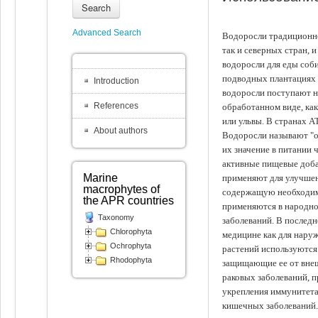
Search
Advanced Search
Водоросли традиционно
так и северных стран, 
водоросли для еды соби
подводных плантациях 
Introduction
водоросли поступают на
References
обработанном виде, ка
или ульвы. В странах А
About authors
Водоросли называют "ов
их значение в питании 
активные пищевые доба
Marine
применяют для улучшен
macrophytes of
содержащую необходим
the APR countries
применяются в народно
Taxonomy
заболеваний. В последн
Chlorophyta
медицине как для наруж
Ochrophyta
растений используются 
Rhodophyta
защищающие ее от внеш
раковых заболеваний, 
укрепления иммунитета
кишечных заболеваний.