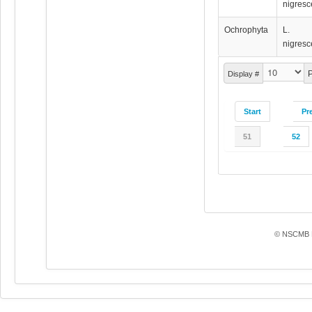
nigres
Ochrophyta
L.
nigres
P
Display #
Start
Pr
51
52
© NSCMB F