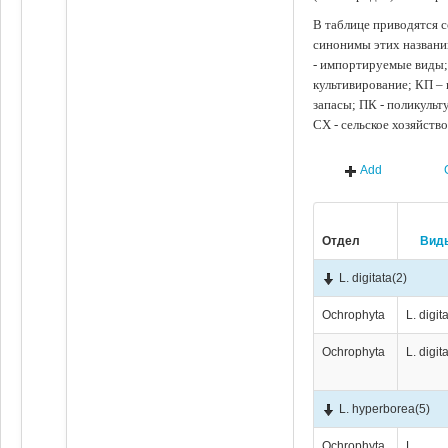
В таблице приводятся с
синонимы этих названи
- импортируемые виды;
культивирование; КП –
запасы; ПК - поликуль
СХ - сельское хозяйств
Add
Отдел
Вид
L. digitata
(2)
Ochrophyta
L. digit
Ochrophyta
L. digit
L. hyperborea
(5)
Ochrophyta
L.