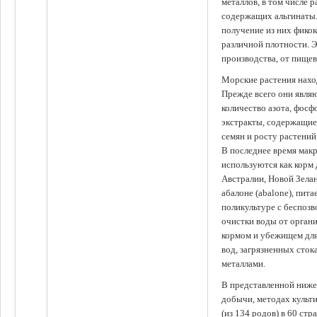
металлов, в том числе 
содержащих альгинаты.
получение из них фико
различной плотности. 
производства, от пище
Морские растения наход
Прежде всего они явля
количество азота, фосф
экстракты, содержащи
семян и росту растений
В последнее время мак
используются как корм
Австралии, Новой Зелан
абалоне (abalone), пит
поликультуре с беспоз
очистки воды от органи
кормом и убежищем для
вод, загрязненных сто
металлами.
В представленной ниже
добычи, методах культ
(из 134 родов) в 60 стр