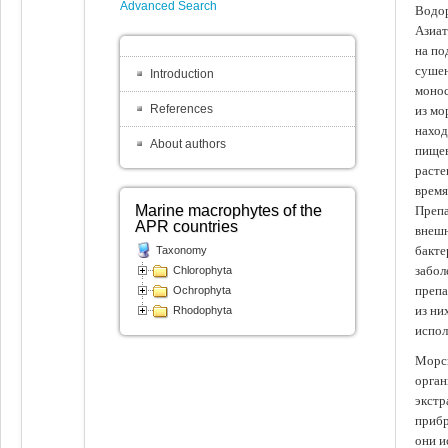
Advanced Search
Водор
Азиат
на по
сушен
Introduction
монос
References
из мо
наход
About authors
пищев
расте
время
Marine macrophytes of the
Препа
APR countries
внешн
бакте
Taxonomy
забол
Chlorophyta
препа
Ochrophyta
из ни
Rhodophyta
испол
Морск
орган
экстр
прибр
они и