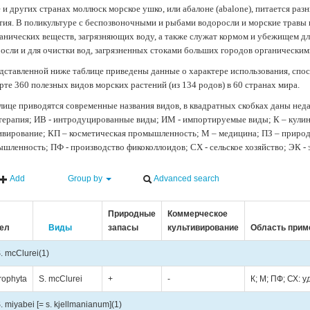
 и других странах моллюск морское ушко, или абалоне (abalone), питается ра
тия. В поликультуре с беспозвоночными и рыбами водоросли и морские травы
анических веществ, загрязняющих воду, а также служат кормом и убежищем 
осли и для очистки вод, загрязненных стоками больших городов органически
дставленной ниже таблице приведены данные о характере использования, спос
рте 360 полезных видов морских растений (из 134 родов) в 60 странах мира.
лице приводятся современные названия видов, в квадратных скобках даны нед
терапия; ИВ - интродуцированные виды; ИМ - импортируемые виды; К – кули
ивирование; КП – косметическая промышленность; М – медицина; ПЗ – природн
шленность; ПФ - производство фикоколлоидов; СХ - сельское хозяйство; ЭК -
Add
Group by
Advanced search
Природные
Коммерческое
ел
Виды
запасы
культивирование
Область прим
. mcClurei
(1)
rophyta
S. mcClurei
+
-
К; М; ПФ; СХ: 
. miyabei [= s. kjellmanianum]
(1)