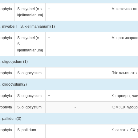
rophyta
S. miyabei [= s.
+
-
М: источник ан
kjellmanianum]
. miyabei [= S. kjellmanianum]
(1)
rophyta
S. miyabei [=
+
-
М: противорак
S.
kjellmanianum]
. oligocystum
(1)
rophyta
S. oligocystum
+
-
ПФ: альгинаты
. oligocystum
(2)
rophyta
S. oligocystum
+
-
К: гарниры, ча
rophyta
S. oligocystum
+
-
К; М; СХ: удоб
. pallidum
(3)
rophyta
S. pallidum
+
-
К: салаты; СХ: