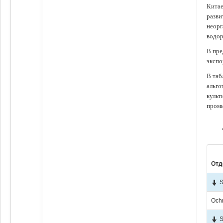
Китае
разви
неорг
водор
В пре
экспо
В таб
альго
культ
промы
Отд
S
Och
S