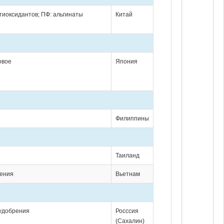
тиоксидантов; ПФ: альгинаты
Китай
овое
Япония
Филиппины
и
Таиланд
рения
Вьетнам
 удобрения
Росссия
(Сахалин)