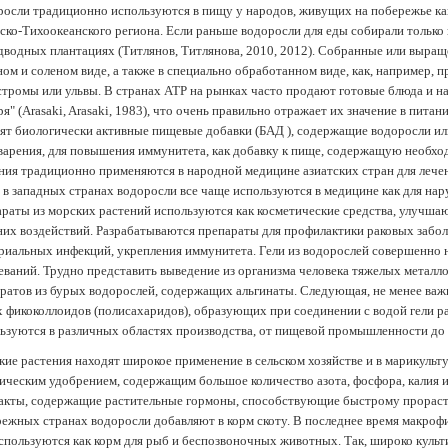
осли традиционно используются в пищу у народов, живущих на побережье как
ско-Тихоокеанского региона. Если раньше водоросли для еды собирали только 
дводных плантациях (Tитлянов, Титлянова, 2010, 2012). Собранные или выра
ом и соленом виде, а также в специально обработанном виде, как, например, 
тромы или ульвы. В странах АТР на рынках часто продают готовые блюда и н
ря" (Arasaki, Arasaki, 1983), что очень правильно отражает их значение в пит
ят биологически активные пищевые добавки (БАД ), содержащие водоросли и
арения, для повышения иммунитета, как добавку к пище, содержащую необх
ния традиционно применяются в народной медицине азиатских стран для лечен
 в западных странах водоросли все чаще используются в медицине как для нар
раты из морских растений используются как косметические средства, улучша
их воздействий. Разрабатываются препараты для профилактики раковых забол
риальных инфекций, укрепления иммунитета. Гели из водорослей совершенно
еваний. Трудно представить выведение из организма человека тяжелых металло
ратов из бурых водорослей, содержащих альгинаты. Следующая, не менее важн
х фикоколлоидов (полисахаридов), образующих при соединении с водой гели 
ьзуются в различных областях производства, от пищевой промышленности до
ие растения находят широкое применение в сельском хозяйстве и в марикульт
ическим удобрением, содержащим большое количество азота, фосфора, калия и
акты, содержащие растительные гормоны, способствующие быстрому прораст
ежных странах водоросли добавляют в корм скоту. В последнее время макроф
спользуются как корм для рыб и беспозвоночных животных. Так, широко культ