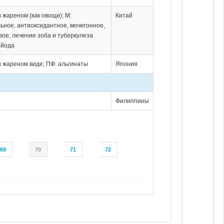
и жареном (как овощи); М:
Китай
ьное, антиоксидантное, мочегонное,
вое, лечение зоба и туберкулеза
 йода
и жареном виде; ПФ: альгинаты
Япония
Филиппины
69
70
71
72