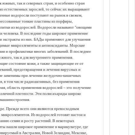
 южных, так и северных стран, и особенно стран
из естественных зарослей, то сейчас их выращивают
щенные водоросли поступают на рынок в свежем,
прессованные тонкие пластины из порфиры,
апитки из водорослей. Водоросли называют "овощами
ании человека. В последние годы широкое применение
ли экстракты из них. БАДы применяют для улучшения
одимые микроэлементы и антиоксиданты. Морские
ия и профилактики многих заболеваний. В последнее
ужного, так и для внутреннего применения.
ющие состояние кожи, а также защищающие ее от
еваний, предотвращения и лечения вирусных и
 не заменимы при лечении желудочно-кишечных
в, в том числе радиоактивных, без применения
ая, область применения водорослей – это получение
различной плотности. Эти полисахариды широко
 машиностроения.
уре. Прежде всего они являются превосходным
 микроэлементов. Из водорослей готовят настои и
анию семян и росту растений. В некоторых
иты нашли широкое применение в марикультуре, где
ивируемый в Австралии, Новой Зеландии, Мексике,