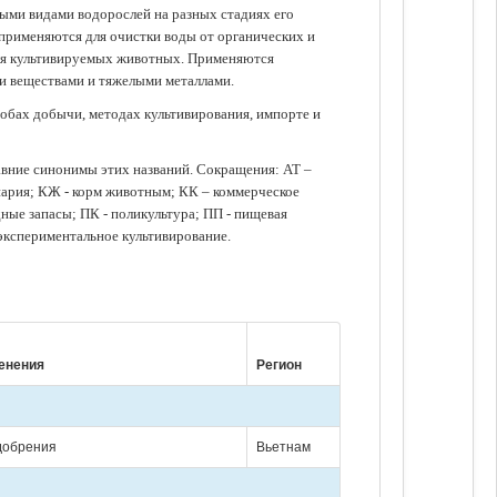
зными видами водорослей на разных стадиях его
 применяются для очистки воды от органических и
для культивируемых животных. Применяются
ми веществами и тяжелыми металлами.
обах добычи, методах культивирования, импорте и
авние синонимы этих названий. Сокращения: АТ –
нария; КЖ - корм животным; КК – коммерческое
ые запасы; ПК - поликультура; ПП - пищевая
 экспериментальное культивирование.
енения
Регион
удобрения
Вьетнам