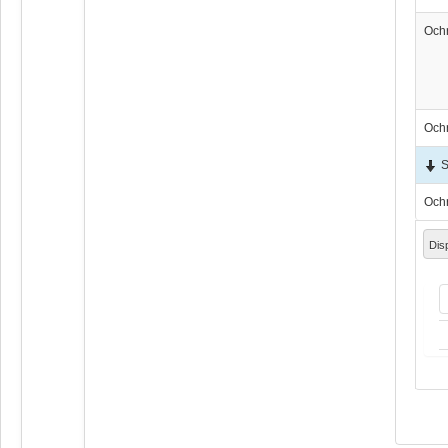
Och
Och
S
Och
Dis