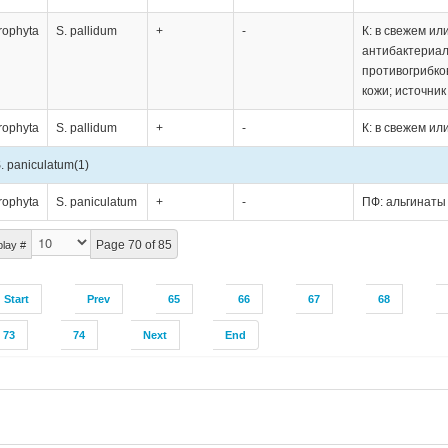
rophyta
S. pallidum
+
-
К: в свежем ил
антибактериал
противогрибко
кожи; источник
rophyta
S. pallidum
+
-
К: в свежем ил
. paniculatum
(1)
rophyta
S. paniculatum
+
-
ПФ: альгинаты
Page 70 of 85
play #
Start
Prev
65
66
67
68
73
74
Next
End