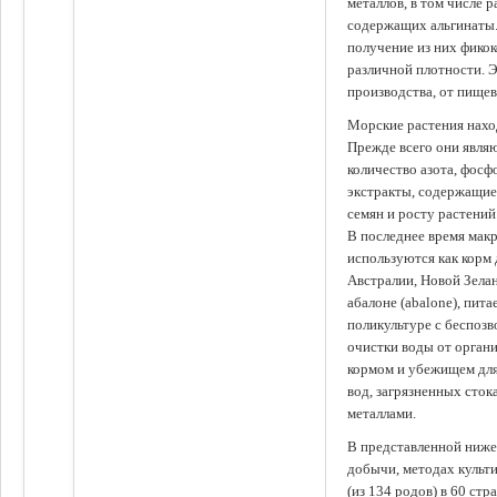
металлов, в том числе 
содержащих альгинаты.
получение из них фико
различной плотности. 
производства, от пище
Морские растения наход
Прежде всего они явля
количество азота, фосф
экстракты, содержащи
семян и росту растений
В последнее время мак
используются как корм
Австралии, Новой Зелан
абалоне (abalone), пит
поликультуре с беспоз
очистки воды от органи
кормом и убежищем для
вод, загрязненных сто
металлами.
В представленной ниже
добычи, методах культ
(из 134 родов) в 60 стр