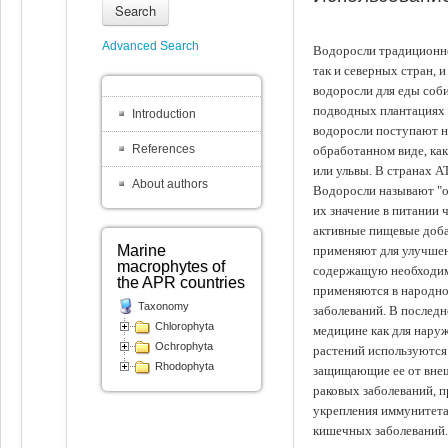
Search
Advanced Search
Водоросли традиционно
так и северных стран, 
водоросли для еды соби
подводных плантациях 
Introduction
водоросли поступают на
References
обработанном виде, ка
или ульвы. В странах А
About authors
Водоросли называют "ов
их значение в питании 
активные пищевые доба
Marine
применяют для улучшен
macrophytes of
содержащую необходим
the APR countries
применяются в народно
Taxonomy
заболеваний. В последн
Chlorophyta
медицине как для наруж
Ochrophyta
растений используются 
Rhodophyta
защищающие ее от внеш
раковых заболеваний, 
укрепления иммунитета
кишечных заболеваний.