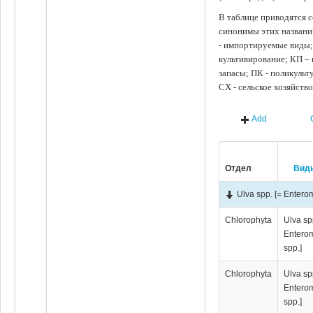
В таблице приводятся с
синонимы этих названи
- импортируемые виды;
культивирование; КП –
запасы; ПК - поликуль
СХ - сельское хозяйств
Add
Отдел
Вид
Ulva spp. [= Entero
Chlorophyta
Ulva sp
Entero
spp.]
Chlorophyta
Ulva sp
Entero
spp.]