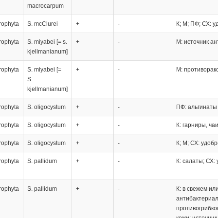
macrocarpum
rophyta
S. mcClurei
+
-
К; М; ПФ; СХ: 
rophyta
S. miyabei [= s.
+
-
М: источник ан
kjellmanianum]
rophyta
S. miyabei [=
+
-
М: противорак
S.
kjellmanianum]
rophyta
S. oligocystum
+
-
ПФ: альгинаты
rophyta
S. oligocystum
+
-
К: гарниры, ча
rophyta
S. oligocystum
+
-
К; М; СХ: удоб
rophyta
S. pallidum
+
-
К: салаты; СХ:
rophyta
S. pallidum
+
-
К: в свежем ил
антибактериал
противогрибко
кожи; источник