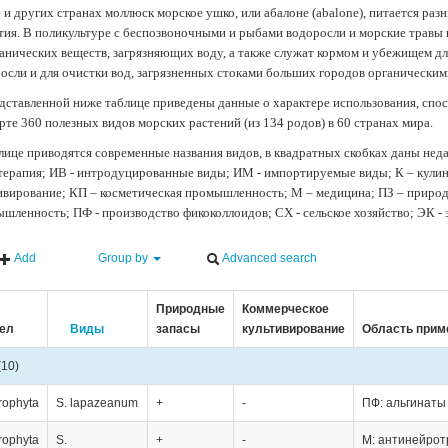
 и других странах моллюск морское ушко, или абалоне (abalone), питается ра
тия. В поликультуре с беспозвоночными и рыбами водоросли и морские травы
анических веществ, загрязняющих воду, а также служат кормом и убежищем 
осли и для очистки вод, загрязненных стоками больших городов органически
дставленной ниже таблице приведены данные о характере использования, спос
рте 360 полезных видов морских растений (из 134 родов) в 60 странах мира.
лице приводятся современные названия видов, в квадратных скобках даны нед
терапия; ИВ - интродуцированные виды; ИМ - импортируемые виды; К – кули
ивирование; КП – косметическая промышленность; М – медицина; ПЗ – природн
шленность; ПФ - производство фикоколлоидов; СХ - сельское хозяйство; ЭК -
Add
Group by
Advanced search
Природные
Коммерческое
ел
Виды
запасы
культивирование
Область прим
(10)
rophyta
S. lapazeanum
+
-
ПФ: альгинаты
rophyta
S.
+
-
М: антинейро