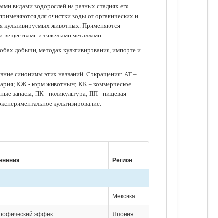
зными видами водорослей на разных стадиях его
 применяются для очистки воды от органических и
для культивируемых животных. Применяются
ми веществами и тяжелыми металлами.
обах добычи, методах культивирования, импорте и
авние синонимы этих названий. Сокращения: АТ –
нария; КЖ - корм животным; КК – коммерческое
ые запасы; ПК - поликультура; ПП - пищевая
 экспериментальное культивирование.
енения
Регион
Мексика
трофический эффект
Япония