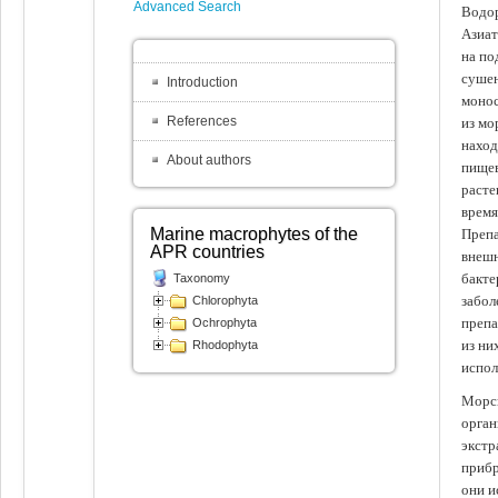
Advanced Search
Водор
Азиат
на по
сушен
Introduction
монос
References
из мо
наход
About authors
пищев
расте
время
Marine macrophytes of the
Препа
APR countries
внешн
бакте
Taxonomy
забол
Chlorophyta
препа
Ochrophyta
из ни
Rhodophyta
испол
Морск
орган
экстр
прибр
они и