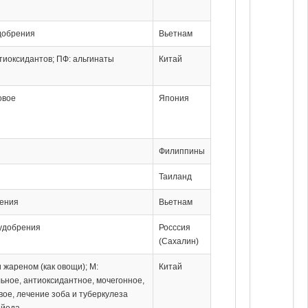
удобрения
Вьетнам
тиоксидантов; ПФ: альгинаты
Китай
овое
Япония
Филиппины
и
Таиланд
рения
Вьетнам
 удобрения
Росссия
(Сахалин)
и жареном (как овощи); М:
Китай
ьное, антиоксидантное, мочегонное,
вое, лечение зоба и туберкулеза
 йода