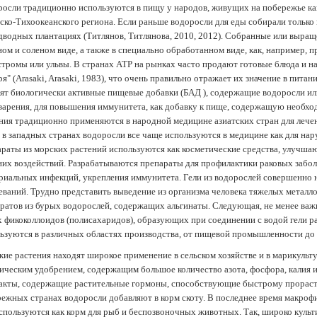
осли традиционно используются в пищу у народов, живущих на побережье как
ско-Тихоокеанского региона. Если раньше водоросли для еды собирали только 
дводных плантациях (Tитлянов, Титлянова, 2010, 2012). Собранные или выра
ом и соленом виде, а также в специально обработанном виде, как, например, 
тромы или ульвы. В странах АТР на рынках часто продают готовые блюда и н
ря" (Arasaki, Arasaki, 1983), что очень правильно отражает их значение в пит
ят биологически активные пищевые добавки (БАД ), содержащие водоросли и
арения, для повышения иммунитета, как добавку к пище, содержащую необх
ния традиционно применяются в народной медицине азиатских стран для лечен
 в западных странах водоросли все чаще используются в медицине как для нар
раты из морских растений используются как косметические средства, улучша
их воздействий. Разрабатываются препараты для профилактики раковых забол
риальных инфекций, укрепления иммунитета. Гели из водорослей совершенно
еваний. Трудно представить выведение из организма человека тяжелых металло
ратов из бурых водорослей, содержащих альгинаты. Следующая, не менее важн
х фикоколлоидов (полисахаридов), образующих при соединении с водой гели 
ьзуются в различных областях производства, от пищевой промышленности до
ие растения находят широкое применение в сельском хозяйстве и в марикульт
ическим удобрением, содержащим большое количество азота, фосфора, калия и
акты, содержащие растительные гормоны, способствующие быстрому прораст
ежных странах водоросли добавляют в корм скоту. В последнее время макроф
спользуются как корм для рыб и беспозвоночных животных. Так, широко культ