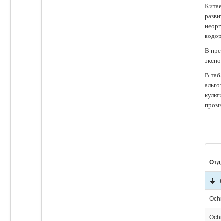
Китае
разви
неорг
водор
В пре
экспо
В таб
альго
культ
промы
Отд
-
Och
Och