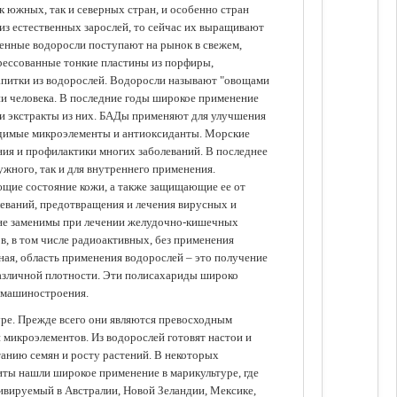
 южных, так и северных стран, и особенно стран
из естественных зарослей, то сейчас их выращивают
щенные водоросли поступают на рынок в свежем,
прессованные тонкие пластины из порфиры,
апитки из водорослей. Водоросли называют "овощами
ании человека. В последние годы широкое применение
ли экстракты из них. БАДы применяют для улучшения
одимые микроэлементы и антиоксиданты. Морские
ия и профилактики многих заболеваний. В последнее
ужного, так и для внутреннего применения.
ющие состояние кожи, а также защищающие ее от
еваний, предотвращения и лечения вирусных и
 не заменимы при лечении желудочно-кишечных
в, в том числе радиоактивных, без применения
ая, область применения водорослей – это получение
различной плотности. Эти полисахариды широко
 машиностроения.
уре. Прежде всего они являются превосходным
 микроэлементов. Из водорослей готовят настои и
анию семян и росту растений. В некоторых
иты нашли широкое применение в марикультуре, где
ивируемый в Австралии, Новой Зеландии, Мексике,