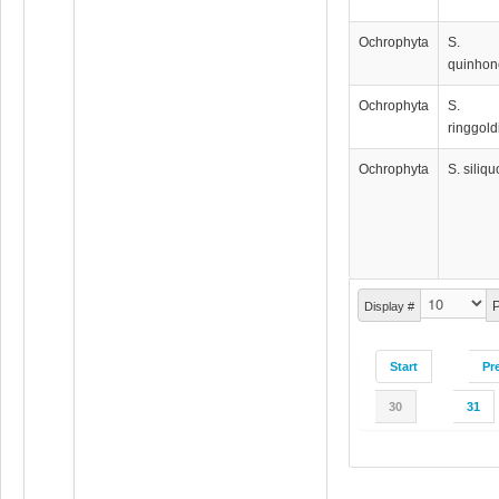
Ochrophyta
S.
quinhon
Ochrophyta
S.
ringgol
Ochrophyta
S. siliq
P
Display #
Start
Pr
30
31