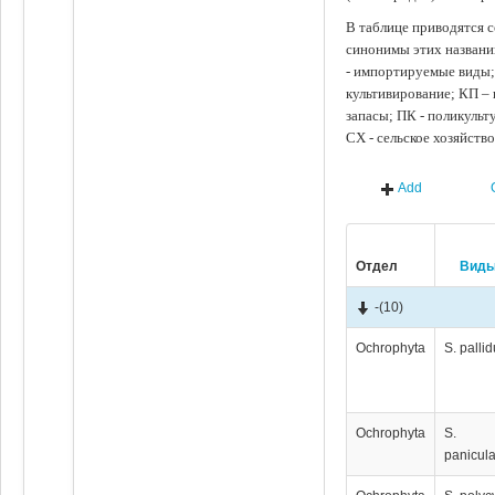
В таблице приводятся с
синонимы этих названи
- импортируемые виды;
культивирование; КП –
запасы; ПК - поликуль
СХ - сельское хозяйств
Add
Отдел
Вид
-
(10)
Ochrophyta
S. palli
Ochrophyta
S.
panicul