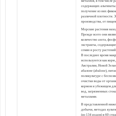
металлов, в том числе 
содержащих альгинаты.
получение из них фико
различной плотности. 
производства, от пище
Морские растения наход
Прежде всего они явля
количество азота, фосф
экстракты, содержащи
семян и росту растений
В последнее время мак
используются как корм
Австралии, Новой Зелан
абалоне (abalone), пит
поликультуре с беспоз
очистки воды от органи
кормом и убежищем для
вод, загрязненных сто
металлами.
В представленной ниже
добычи, методах культ
(из 134 родов) в 60 стр