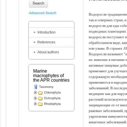
Search
Advanced Search
Водоросли традиционно
так и северных стран, 
водоросли для еды соби
подводных плантациях 
Introduction
водоросли поступают на
References
обработанном виде, ка
или ульвы. В странах А
About authors
Водоросли называют "ов
их значение в питании 
активные пищевые доба
Marine
применяют для улучшен
macrophytes of
содержащую необходим
the APR countries
применяются в народно
Taxonomy
заболеваний. В последн
Chlorophyta
медицине как для наруж
Ochrophyta
растений используются 
Rhodophyta
защищающие ее от внеш
раковых заболеваний, 
укрепления иммунитета
кишечных заболеваний.