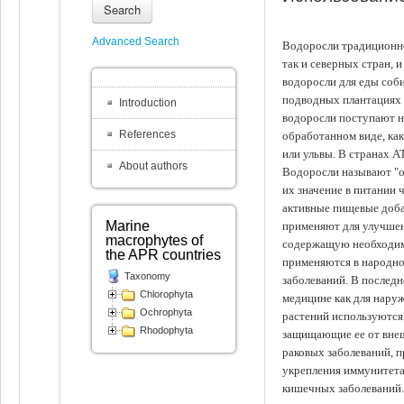
Search
Advanced Search
Водоросли традиционно
так и северных стран, 
водоросли для еды соби
подводных плантациях 
Introduction
водоросли поступают на
References
обработанном виде, ка
или ульвы. В странах А
About authors
Водоросли называют "ов
их значение в питании 
активные пищевые доба
Marine
применяют для улучшен
macrophytes of
содержащую необходим
the APR countries
применяются в народно
Taxonomy
заболеваний. В последн
Chlorophyta
медицине как для наруж
Ochrophyta
растений используются 
Rhodophyta
защищающие ее от внеш
раковых заболеваний, 
укрепления иммунитета
кишечных заболеваний.