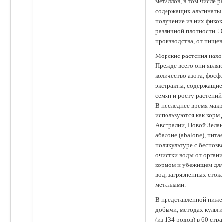
металлов, в том числе 
содержащих альгинаты.
получение из них фико
различной плотности. 
производства, от пище
Морские растения наход
Прежде всего они явля
количество азота, фосф
экстракты, содержащи
семян и росту растений
В последнее время мак
используются как корм
Австралии, Новой Зелан
абалоне (abalone), пит
поликультуре с беспоз
очистки воды от органи
кормом и убежищем для
вод, загрязненных сто
металлами.
В представленной ниже
добычи, методах культ
(из 134 родов) в 60 стр