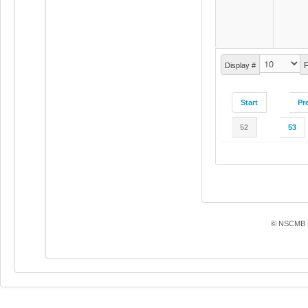
P
Display #
Start
Pr
52
53
© NSCMB F