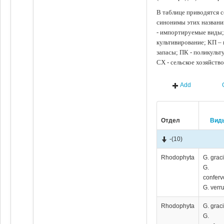
В таблице приводятся с
синонимы этих названи
- импортируемые виды;
культивирование; КП –
запасы; ПК - поликуль
СХ - сельское хозяйств
Add
Отдел
Вид
-
(10)
Rhodophyta
G. graci
G.
conferv
G. verr
Rhodophyta
G. graci
G.