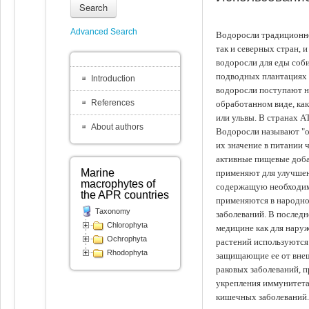
Search
Advanced Search
Водоросли традиционно
так и северных стран, 
водоросли для еды соби
подводных плантациях 
Introduction
водоросли поступают на
References
обработанном виде, ка
или ульвы. В странах А
About authors
Водоросли называют "ов
их значение в питании 
активные пищевые доба
Marine
применяют для улучшен
macrophytes of
содержащую необходим
the APR countries
применяются в народно
Taxonomy
заболеваний. В последн
Chlorophyta
медицине как для наруж
Ochrophyta
растений используются 
Rhodophyta
защищающие ее от внеш
раковых заболеваний, 
укрепления иммунитета
кишечных заболеваний.