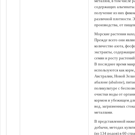
металлов, в том числе 
содержащих альгинаты.
получение из них фико
различной плотности. 
производства, от пище
Морские растения наход
Прежде всего они явля
количество азота, фосф
экстракты, содержащи
семян и росту растений
В последнее время мак
используются как корм
Австралии, Новой Зелан
абалоне (abalone), пит
поликультуре с беспоз
очистки воды от органи
кормом и убежищем для
вод, загрязненных сто
металлами.
В представленной ниже
добычи, методах культ
(из 134 родов) в 60 стр