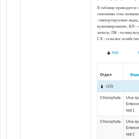
В таблице приводятся с
синонимы этих названи
- импортируемые виды;
культивирование; КП –
запасы; ПК - поликуль
СХ - сельское хозяйств
Add
Отдел
Вид
-
(10)
Chlorophyta
Ulva sp
Entero
spp.]
Chlorophyta
Ulva sp
Entero
spp.]