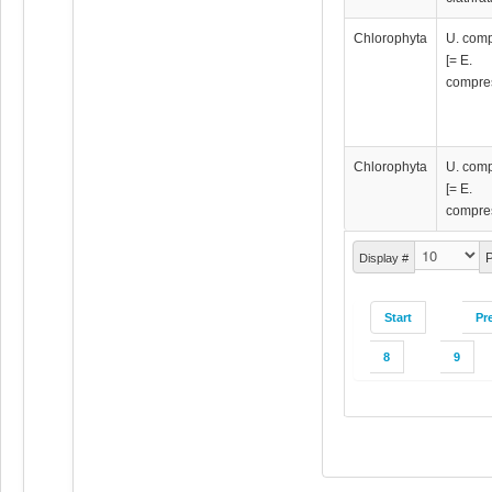
Chlorophyta
U. com
[= E.
compre
Chlorophyta
U. com
[= E.
compre
P
Display #
Start
Pr
8
9