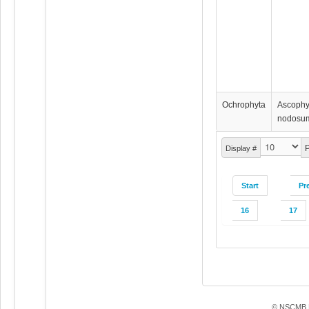
Ochrophyta
Ascophy
nodosu
P
Display #
Start
Pr
16
17
© NSCMB F