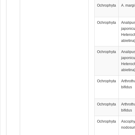
Ochrophyta
A. marg
Ochrophyta
Analipu
japonicu
Heteroc
abietina
Ochrophyta
Analipu
japonicu
Heteroc
abietina
Ochrophyta
Arthrot
bifidus
Ochrophyta
Arthrot
bifidus
Ochrophyta
Ascophy
nodosu