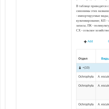
В таблице приводятся с
синонимы этих названи
- импортируемые виды;
культивирование; КП –
запасы; ПК - поликуль
СХ - сельское хозяйств
Add
Отдел
Вид
+
(10)
Ochrophyta
A. escul
Ochrophyta
A. escul
Ochrophyta
A. escul