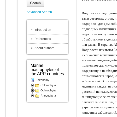
Search
Advanced Search
Водоросли традиционно
так и северных стран, 
водоросли для еды соби
подводных плантациях 
Introduction
водоросли поступают на
References
обработанном виде, ка
или ульвы. В странах А
About authors
Водоросли называют "ов
их значение в питании 
активные пищевые доба
Marine
применяют для улучшен
macrophytes of
содержащую необходим
the APR countries
применяются в народно
Taxonomy
заболеваний. В последн
Chlorophyta
медицине как для наруж
Ochrophyta
растений используются 
Rhodophyta
защищающие ее от внеш
раковых заболеваний, 
укрепления иммунитета
кишечных заболеваний.