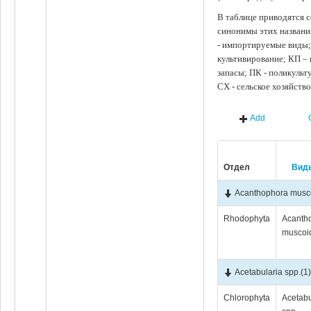
В таблице приводятся с
синонимы этих названи
- импортируемые виды;
культивирование; КП –
запасы; ПК - поликуль
СХ - сельское хозяйств
Add
Отдел
Вид
Acanthophora musc
Rhodophyta
Acanth
muscoi
Acetabularia spp.
(1
Chlorophyta
Acetabu