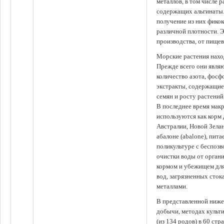
металлов, в том числе 
содержащих альгинаты.
получение из них фико
различной плотности. 
производства, от пище
Морские растения наход
Прежде всего они явля
количество азота, фосф
экстракты, содержащи
семян и росту растений
В последнее время мак
используются как корм
Австралии, Новой Зелан
абалоне (abalone), пит
поликультуре с беспоз
очистки воды от органи
кормом и убежищем для
вод, загрязненных сто
металлами.
В представленной ниже
добычи, методах культ
(из 134 родов) в 60 стр