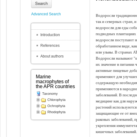
Search
Advanced Search
Водоросли традиционно
так и северных стран, 
водоросли для еды соби
подводных плантациях 
Introduction
водоросли поступают на
References
обработанном виде, ка
или ульвы. В странах А
About authors
Водоросли называют "ов
их значение в питании 
активные пищевые доба
Marine
применяют для улучшен
macrophytes of
содержащую необходим
the APR countries
применяются в народно
Taxonomy
заболеваний. В последн
Chlorophyta
медицине как для наруж
Ochrophyta
растений используются 
Rhodophyta
защищающие ее от внеш
раковых заболеваний, 
укрепления иммунитета
кишечных заболеваний.