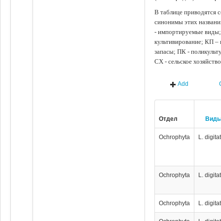
В таблице приводятся с
синонимы этих названи
- импортируемые виды;
культивирование; КП –
запасы; ПК - поликуль
СХ - сельское хозяйств
Add
Отдел
Вид
Ochrophyta
L. digita
Ochrophyta
L. digita
Ochrophyta
L. digita