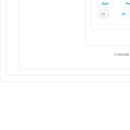
Start
Pr
23
24
© NSCMB F