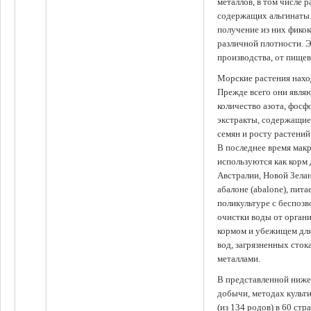
металлов, в том числе 
содержащих альгинаты.
получение из них фико
различной плотности. 
производства, от пище
Морские растения наход
Прежде всего они явля
количество азота, фосф
экстракты, содержащи
семян и росту растений
В последнее время мак
используются как корм
Австралии, Новой Зелан
абалоне (abalone), пит
поликультуре с беспоз
очистки воды от органи
кормом и убежищем для
вод, загрязненных сто
металлами.
В представленной ниже
добычи, методах культ
(из 134 родов) в 60 стр