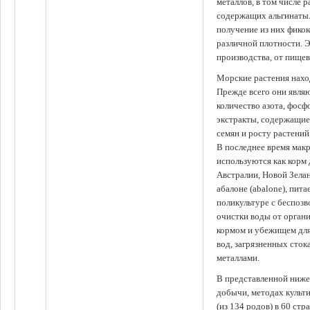
металлов, в том числе 
содержащих альгинаты.
получение из них фико
различной плотности. 
производства, от пище
Морские растения наход
Прежде всего они явля
количество азота, фосф
экстракты, содержащи
семян и росту растений
В последнее время мак
используются как корм
Австралии, Новой Зелан
абалоне (abalone), пит
поликультуре с беспоз
очистки воды от органи
кормом и убежищем для
вод, загрязненных сто
металлами.
В представленной ниже
добычи, методах культ
(из 134 родов) в 60 стр