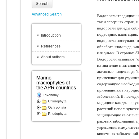
Search
Advanced Search
Водоросли традиционно
так и северных стран, 
водоросли для еды соби
подводных плантациях 
Introduction
водоросли поступают на
References
обработанном виде, ка
или ульвы. В странах А
About authors
Водоросли называют "ов
их значение в питании 
активные пищевые доба
Marine
применяют для улучшен
macrophytes of
содержащую необходим
the APR countries
применяются в народно
Taxonomy
заболеваний. В последн
Chlorophyta
медицине как для наруж
Ochrophyta
растений используются 
Rhodophyta
защищающие ее от внеш
раковых заболеваний, 
укрепления иммунитета
кишечных заболеваний.