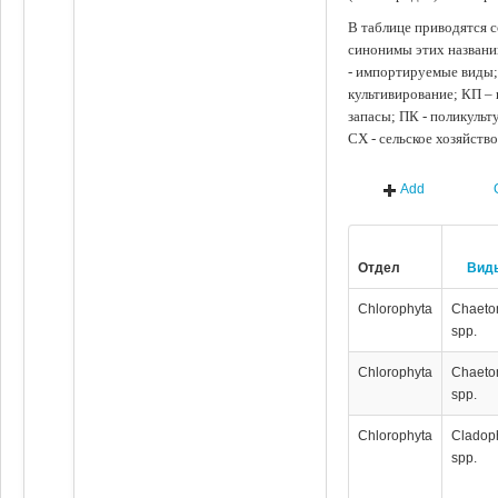
В таблице приводятся с
синонимы этих названи
- импортируемые виды;
культивирование; КП –
запасы; ПК - поликуль
СХ - сельское хозяйств
Add
Отдел
Вид
Chlorophyta
Chaeto
spp.
Chlorophyta
Chaeto
spp.
Chlorophyta
Cladop
spp.