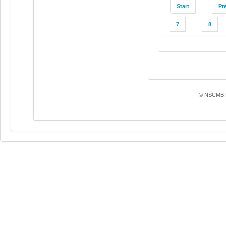
Start
Pr
7
8
© NSCMB F