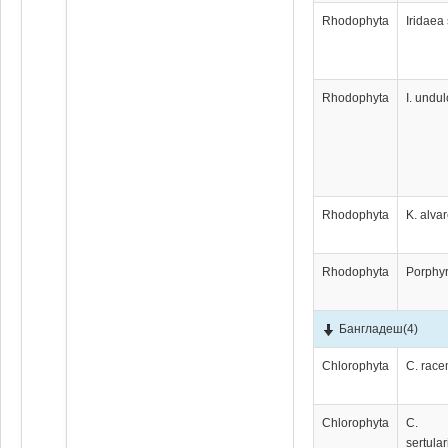
Rhodophyta
Iridaea
Rhodophyta
I. undu
Rhodophyta
K. alvar
Rhodophyta
Porphyr
Бангладеш
(4)
Chlorophyta
C. rac
Chlorophyta
C.
sertula