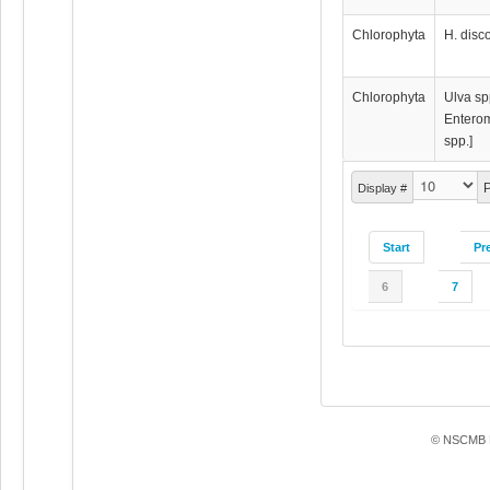
Chlorophyta
H. disc
Chlorophyta
Ulva sp
Entero
spp.]
P
Display #
Start
Pr
6
7
© NSCMB F