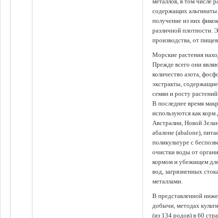
металлов, в том числе 
содержащих альгинаты.
получение из них фико
различной плотности. 
производства, от пище
Морские растения наход
Прежде всего они явля
количество азота, фосф
экстракты, содержащи
семян и росту растений
В последнее время мак
используются как корм
Австралии, Новой Зелан
абалоне (abalone), пит
поликультуре с беспоз
очистки воды от органи
кормом и убежищем для
вод, загрязненных сто
металлами.
В представленной ниже
добычи, методах культ
(из 134 родов) в 60 стр