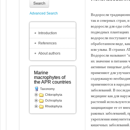
Search
Advanced Search
Водоросли традиционно
так и северных стран, 
водоросли для еды соби
подводных плантациях 
Introduction
водоросли поступают на
References
обработанном виде, ка
или ульвы. В странах А
About authors
Водоросли называют "ов
их значение в питании 
активные пищевые доба
Marine
применяют для улучшен
macrophytes of
содержащую необходим
the APR countries
применяются в народно
Taxonomy
заболеваний. В последн
Chlorophyta
медицине как для наруж
Ochrophyta
растений используются 
Rhodophyta
защищающие ее от внеш
раковых заболеваний, 
укрепления иммунитета
кишечных заболеваний.