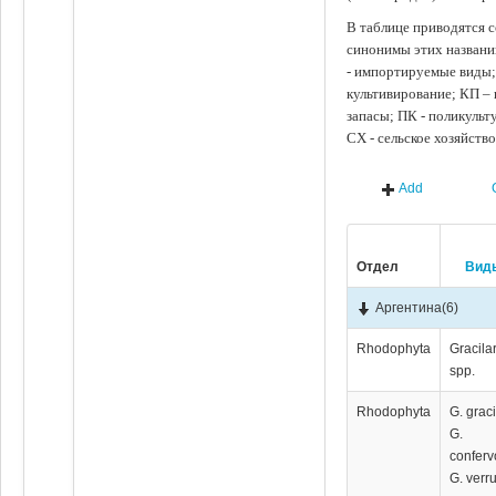
В таблице приводятся с
синонимы этих названи
- импортируемые виды;
культивирование; КП –
запасы; ПК - поликуль
СХ - сельское хозяйств
Add
Отдел
Вид
Аргентина
(6)
Rhodophyta
Gracila
spp.
Rhodophyta
G. graci
G.
conferv
G. verr