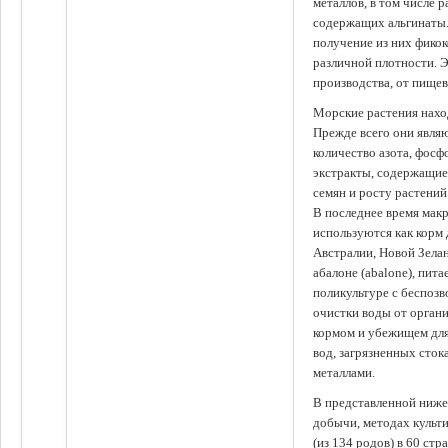
металлов, в том числе 
содержащих альгинаты.
получение из них фико
различной плотности. 
производства, от пище
Морские растения наход
Прежде всего они явля
количество азота, фосф
экстракты, содержащи
семян и росту растений
В последнее время мак
используются как корм
Австралии, Новой Зелан
абалоне (abalone), пит
поликультуре с беспоз
очистки воды от органи
кормом и убежищем для
вод, загрязненных сто
металлами.
В представленной ниже
добычи, методах культ
(из 134 родов) в 60 стр