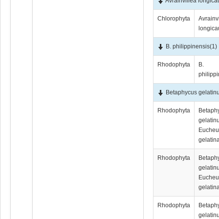
Avrainvillea longica
Chlorophyta
Avrainv
longica
B. philippinensis
(1)
Rhodophyta
B.
philipp
Betaphycus gelatin
Rhodophyta
Betaph
gelatin
Euche
gelatin
Rhodophyta
Betaph
gelatin
Euche
gelatin
Rhodophyta
Betaph
gelatin