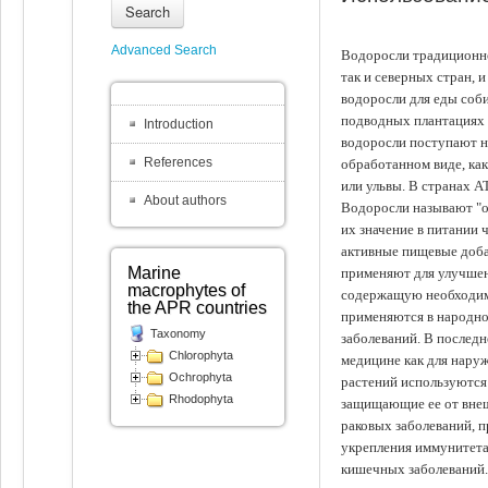
Search
Advanced Search
Водоросли традиционно
так и северных стран, 
водоросли для еды соби
подводных плантациях 
Introduction
водоросли поступают на
References
обработанном виде, ка
или ульвы. В странах А
About authors
Водоросли называют "ов
их значение в питании 
активные пищевые доба
Marine
применяют для улучшен
macrophytes of
содержащую необходим
the APR countries
применяются в народно
Taxonomy
заболеваний. В последн
Chlorophyta
медицине как для наруж
Ochrophyta
растений используются 
Rhodophyta
защищающие ее от внеш
раковых заболеваний, 
укрепления иммунитета
кишечных заболеваний.