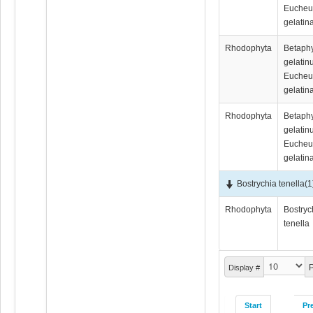
Euche
gelatin
Rhodophyta
Betaph
gelatin
Euche
gelatin
Rhodophyta
Betaph
gelatin
Euche
gelatin
Bostrychia tenella
(1
Rhodophyta
Bostryc
tenella
P
Display #
Start
Pr