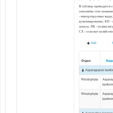
В таблице приводятся с
синонимы этих названи
- импортируемые виды;
культивирование; КП –
запасы; ПК - поликуль
СХ - сельское хозяйств
Add
Отдел
Вид
Asparagopsis taxifo
Rhodophyta
Aspara
taxiform
Rhodophyta
Aspara
taxiform