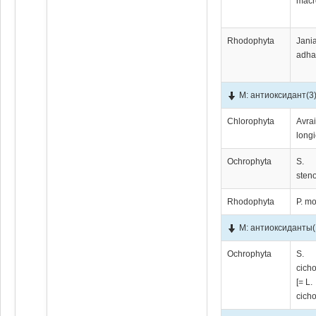
macr
Rhodophyta
Jani
adha
М: антиоксидант
(3
Chlorophyta
Avrai
longi
Ochrophyta
S.
sten
Rhodophyta
P. mo
М: антиоксиданты
Ochrophyta
S.
cicho
[= L.
cicho