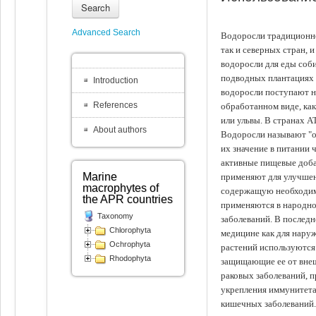
Search
Advanced Search
Водоросли традиционно
так и северных стран, 
водоросли для еды соби
подводных плантациях 
Introduction
водоросли поступают на
References
обработанном виде, ка
или ульвы. В странах А
About authors
Водоросли называют "ов
их значение в питании 
активные пищевые доба
Marine
применяют для улучшен
macrophytes of
содержащую необходим
the APR countries
применяются в народно
Taxonomy
заболеваний. В последн
Chlorophyta
медицине как для наруж
Ochrophyta
растений используются 
Rhodophyta
защищающие ее от внеш
раковых заболеваний, 
укрепления иммунитета
кишечных заболеваний.