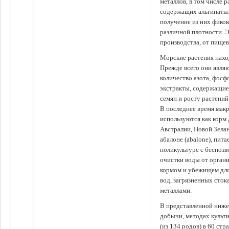
металлов, в том числе 
содержащих альгинаты.
получение из них фико
различной плотности. 
производства, от пище
Морские растения наход
Прежде всего они явля
количество азота, фосф
экстракты, содержащи
семян и росту растений
В последнее время мак
используются как корм
Австралии, Новой Зелан
абалоне (abalone), пит
поликультуре с беспоз
очистки воды от органи
кормом и убежищем для
вод, загрязненных сто
металлами.
В представленной ниже
добычи, методах культ
(из 134 родов) в 60 стр