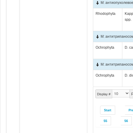
М: антиопухолевое
Rhodophyta
Kapp
spp.
М: антитрипаносо
Ochrophyta
D. c
М: антитрипаносо
Ochrophyta
D. d
P
Display #
Start
Pr
55
56