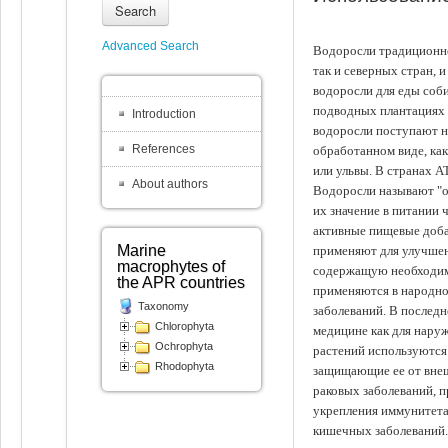
Search
Advanced Search
Водоросли традиционно
так и северных стран, 
водоросли для еды соби
подводных плантациях 
Introduction
водоросли поступают на
References
обработанном виде, ка
или ульвы. В странах А
About authors
Водоросли называют "ов
их значение в питании 
активные пищевые доба
Marine
применяют для улучшен
macrophytes of
содержащую необходим
the APR countries
применяются в народно
Taxonomy
заболеваний. В последн
Chlorophyta
медицине как для наруж
Ochrophyta
растений используются 
Rhodophyta
защищающие ее от внеш
раковых заболеваний, 
укрепления иммунитета
кишечных заболеваний.