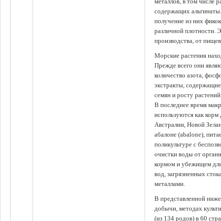
металлов, в том числе 
содержащих альгинаты.
получение из них фико
различной плотности. 
производства, от пище
Морские растения наход
Прежде всего они явля
количество азота, фосф
экстракты, содержащи
семян и росту растений
В последнее время мак
используются как корм
Австралии, Новой Зелан
абалоне (abalone), пит
поликультуре с беспоз
очистки воды от органи
кормом и убежищем для
вод, загрязненных сто
металлами.
В представленной ниже
добычи, методах культ
(из 134 родов) в 60 стр