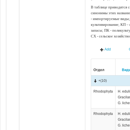
В таблице приводятся с
синонимы этих названи
- импортируемые виды;
культивирование; КП –
запасы; ПК - поликуль
СХ - сельское хозяйств
Add
Отдел
Вид
+
(10)
Rhodophyta
H. eduli
Gracilar
G. lich
Rhodophyta
H. eduli
Gracilar
G. lich