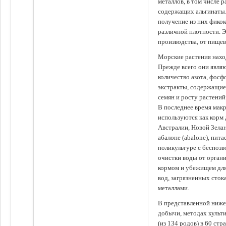
металлов, в том числе 
содержащих альгинаты.
получение из них фико
различной плотности. 
производства, от пище
Морские растения наход
Прежде всего они явля
количество азота, фосф
экстракты, содержащи
семян и росту растений
В последнее время мак
используются как корм
Австралии, Новой Зелан
абалоне (abalone), пит
поликультуре с беспоз
очистки воды от органи
кормом и убежищем для
вод, загрязненных сто
металлами.
В представленной ниже
добычи, методах культ
(из 134 родов) в 60 стр