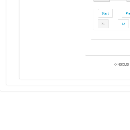
Start
Pr
71
72
© NSCMB F