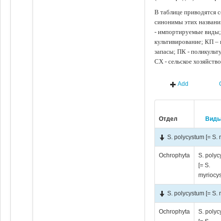
В таблице приводятся с
синонимы этих названи
- импортируемые виды;
культивирование; КП –
запасы; ПК - поликуль
СХ - сельское хозяйств
Add
Отдел
Вид
S. polycystum [= S.
Ochrophyta
S. poly
[= S.
myriocy
S. polycystum [= S.
Ochrophyta
S. poly