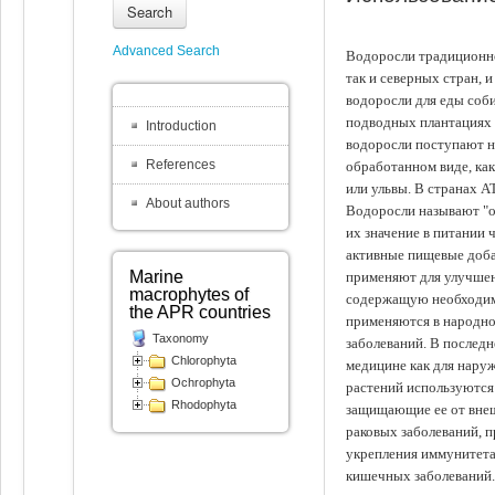
Search
Advanced Search
Водоросли традиционно
так и северных стран, 
водоросли для еды соби
подводных плантациях 
Introduction
водоросли поступают на
References
обработанном виде, ка
или ульвы. В странах А
About authors
Водоросли называют "ов
их значение в питании 
активные пищевые доба
Marine
применяют для улучшен
macrophytes of
содержащую необходим
the APR countries
применяются в народно
Taxonomy
заболеваний. В последн
Chlorophyta
медицине как для наруж
Ochrophyta
растений используются 
Rhodophyta
защищающие ее от внеш
раковых заболеваний, 
укрепления иммунитета
кишечных заболеваний.