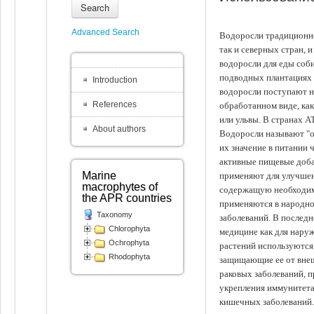
Search
Advanced Search
Водоросли традиционно
так и северных стран, 
водоросли для еды соби
подводных плантациях 
Introduction
водоросли поступают на
References
обработанном виде, ка
или ульвы. В странах А
About authors
Водоросли называют "ов
их значение в питании 
активные пищевые доба
Marine
применяют для улучшен
macrophytes of
содержащую необходим
the APR countries
применяются в народно
Taxonomy
заболеваний. В последн
Chlorophyta
медицине как для наруж
Ochrophyta
растений используются 
Rhodophyta
защищающие ее от внеш
раковых заболеваний, 
укрепления иммунитета
кишечных заболеваний.