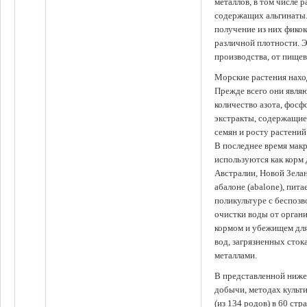
металлов, в том числе 
содержащих альгинаты.
получение из них фико
различной плотности. 
производства, от пище
Морские растения наход
Прежде всего они явля
количество азота, фосф
экстракты, содержащи
семян и росту растений
В последнее время мак
используются как корм
Австралии, Новой Зелан
абалоне (abalone), пит
поликультуре с беспоз
очистки воды от органи
кормом и убежищем для
вод, загрязненных сто
металлами.
В представленной ниже
добычи, методах культ
(из 134 родов) в 60 стр