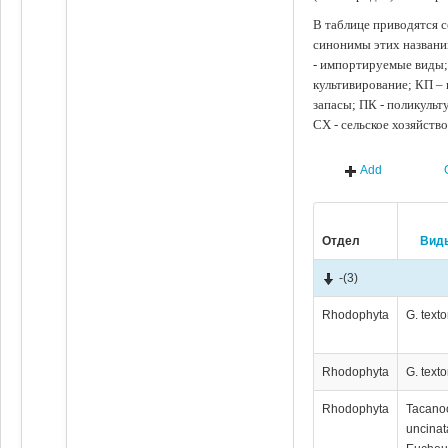
В таблице приводятся с
синонимы этих названи
- импортируемые виды;
культивирование; КП –
запасы; ПК - поликуль
СХ - сельское хозяйств
Add
Отдел
Вид
-
(3)
Rhodophyta
G. textor
Rhodophyta
G. textor
Rhodophyta
Tacano
uncinat