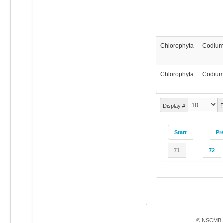
Chlorophyta
Codium
Chlorophyta
Codium
P
Display #
Start
Pr
71
72
© NSCMB F