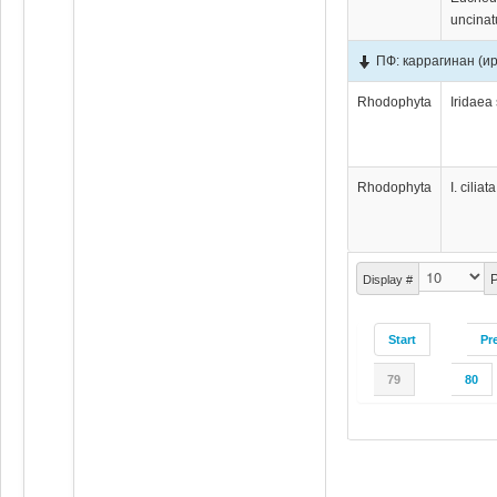
uncina
ПФ: каррагинан (и
Rhodophyta
Iridaea
Rhodophyta
I. ciliata
P
Display #
Start
Pr
79
80