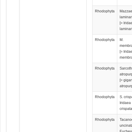
Rhodophyta
Мazzae
laminar
[= Irida
laminar
Rhodophyta
M.
membr
[= Irida
membra
Rhodophyta
Sarcoth
atropur
[= gigar
atropur
Rhodophyta
S. crisp
Iridaea
crispata
Rhodophyta
Tacano
uncinat
Euche