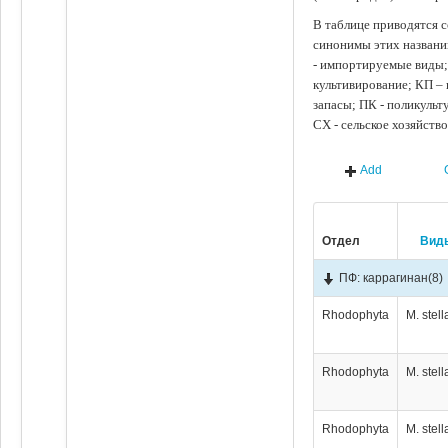
В таблице приводятся с
синонимы этих названи
- импортируемые виды;
культивирование; КП –
запасы; ПК - поликуль
СХ - сельское хозяйств
Add
Отдел
Вид
ПФ: каррагинан
(8)
Rhodophyta
M. stell
Rhodophyta
M. stell
Rhodophyta
M. stell