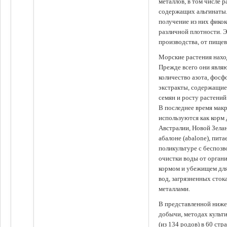
металлов, в том числе 
содержащих альгинаты.
получение из них фико
различной плотности. 
производства, от пище
Морские растения наход
Прежде всего они явля
количество азота, фосф
экстракты, содержащи
семян и росту растений
В последнее время мак
используются как корм
Австралии, Новой Зелан
абалоне (abalone), пит
поликультуре с беспоз
очистки воды от органи
кормом и убежищем для
вод, загрязненных сто
металлами.
В представленной ниже
добычи, методах культ
(из 134 родов) в 60 стр