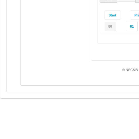
Start
Pr
80
81
© NSCMB F