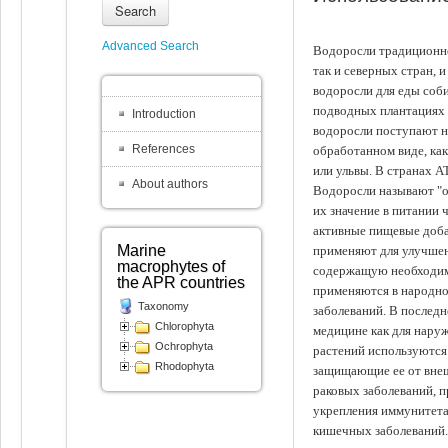
Search
Advanced Search
Водоросли традиционно
так и северных стран, 
водоросли для еды соби
подводных плантациях 
Introduction
водоросли поступают на
References
обработанном виде, ка
или ульвы. В странах А
About authors
Водоросли называют "ов
их значение в питании 
активные пищевые доба
Marine
применяют для улучшен
macrophytes of
содержащую необходим
the APR countries
применяются в народно
Taxonomy
заболеваний. В последн
Chlorophyta
медицине как для наруж
Ochrophyta
растений используются 
Rhodophyta
защищающие ее от внеш
раковых заболеваний, 
укрепления иммунитета
кишечных заболеваний.