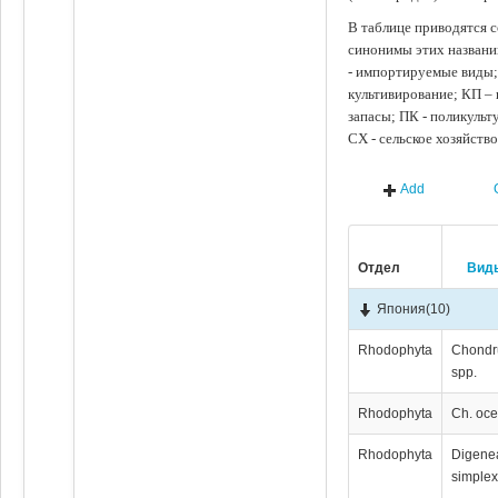
В таблице приводятся с
синонимы этих названи
- импортируемые виды;
культивирование; КП –
запасы; ПК - поликуль
СХ - сельское хозяйств
Add
Отдел
Вид
Япония
(10)
Rhodophyta
Chondr
spp.
Rhodophyta
Ch. oce
Rhodophyta
Digene
simple