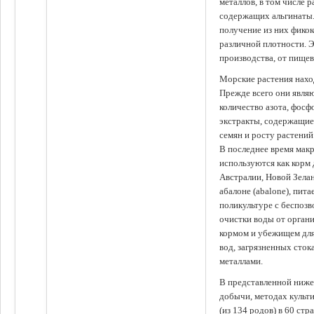
металлов, в том числе 
содержащих альгинаты.
получение из них фико
различной плотности. 
производства, от пище
Морские растения наход
Прежде всего они явля
количество азота, фосф
экстракты, содержащи
семян и росту растений
В последнее время мак
используются как корм
Австралии, Новой Зелан
абалоне (abalone), пит
поликультуре с беспоз
очистки воды от органи
кормом и убежищем для
вод, загрязненных сто
металлами.
В представленной ниже
добычи, методах культ
(из 134 родов) в 60 стр