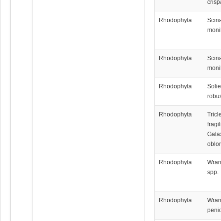
crisp
Rhodophyta
Scin
monil
Rhodophyta
Scin
monil
Rhodophyta
Solie
robu
Rhodophyta
Tric
fragil
Gala
oblo
Rhodophyta
Wran
spp.
Rhodophyta
Wran
penic