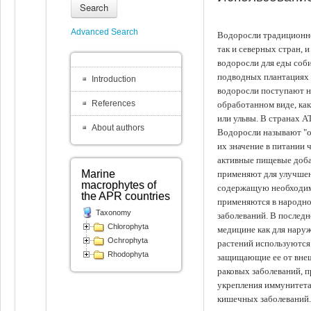
Search
Advanced Search
Водоросли традиционно
так и северных стран, 
водоросли для еды соби
подводных плантациях 
Introduction
водоросли поступают на
References
обработанном виде, ка
или ульвы. В странах А
About authors
Водоросли называют "ов
их значение в питании 
активные пищевые доба
Marine
применяют для улучшен
macrophytes of
содержащую необходим
the APR countries
применяются в народно
Taxonomy
заболеваний. В последн
Chlorophyta
медицине как для наруж
Ochrophyta
растений используются 
Rhodophyta
защищающие ее от внеш
раковых заболеваний, 
укрепления иммунитета
кишечных заболеваний.