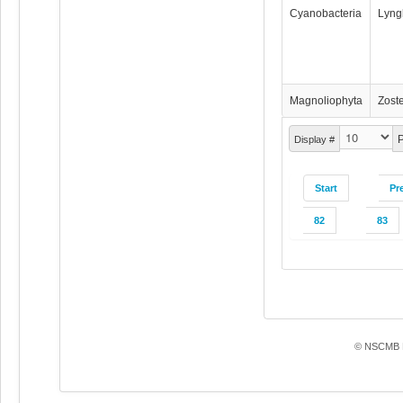
Cyanobacteria
Lyng
Magnoliophyta
Zoste
P
Display #
Start
Pr
82
83
© NSCMB F