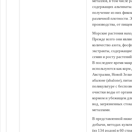
металлов, в том числе 
содержащих альгинаты.
получение из них фико
различной плотности. 
производства, от пище
Морские растения наход
Прежде всего они явля
количество азота, фосф
экстракты, содержащи
семян и росту растений
В последнее время мак
используются как корм
Австралии, Новой Зелан
абалоне (abalone), пит
поликультуре с беспоз
очистки воды от органи
кормом и убежищем для
вод, загрязненных сто
металлами.
В представленной ниже
добычи, методах культ
(из 134 родов) в 60 стр