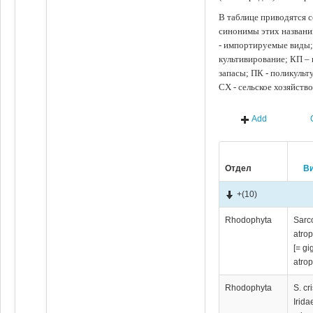
В таблице приводятся с
синонимы этих названи
- импортируемые виды;
культивирование; КП –
запасы; ПК - поликуль
СХ - сельское хозяйств
Add
Отдел
В
+
(10)
Rhodophyta
Sarc
atro
[= gi
atro
Rhodophyta
S. cr
Irida