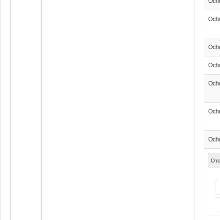
Och
Och
Och
Och
Och
Och
Och
Ото