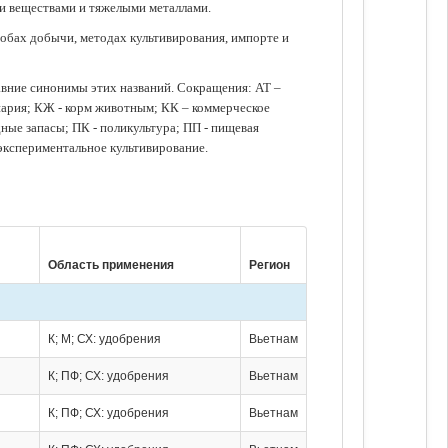
ми веществами и тяжелыми металлами.
обах добычи, методах культивирования, импорте и
авние синонимы этих названий. Сокращения: АТ –
нария; КЖ - корм животным; КК – коммерческое
ые запасы; ПК - поликультура; ПП - пищевая
 экспериментальное культивирование.
Область применения
Регион
К; М; СХ: удобрения
Вьетнам
К; ПФ; СХ: удобрения
Вьетнам
К; ПФ; СХ: удобрения
Вьетнам