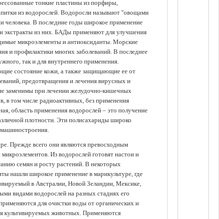
прессованные тонкие пластины из порфиры,
апитки из водорослей. Водоросли называют "овощами
ании человека. В последние годы широкое применение
ли экстракты из них. БАДы применяют для улучшения
одимые микроэлементы и антиоксиданты. Морские
ия и профилактики многих заболеваний. В последнее
ужного, так и для внутреннего применения.
ющие состояние кожи, а также защищающие ее от
еваний, предотвращения и лечения вирусных и
 не заменимы при лечении желудочно-кишечных
в, в том числе радиоактивных, без применения
ая, область применения водорослей – это получение
различной плотности. Эти полисахариды широко
 машиностроения.
уре. Прежде всего они являются превосходным
 микроэлементов. Из водорослей готовят настои и
анию семян и росту растений. В некоторых
иты нашли широкое применение в марикультуре, где
ивируемый в Австралии, Новой Зеландии, Мексике,
зными видами водорослей на разных стадиях его
 применяются для очистки воды от органических и
для культивируемых животных. Применяются