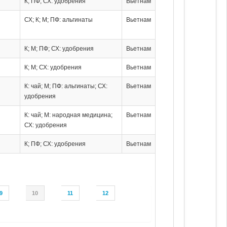
К; ПФ; СХ: удобрения
Вьетнам
СХ; К; М; ПФ: альгинаты
Вьетнам
К; М; ПФ; СХ: удобрения
Вьетнам
К; М; СХ: удобрения
Вьетнам
К: чай; М; ПФ: альгинаты; СХ:
Вьетнам
удобрения
К: чай; М: народная медицина;
Вьетнам
СХ: удобрения
К; ПФ; СХ: удобрения
Вьетнам
9
10
11
12