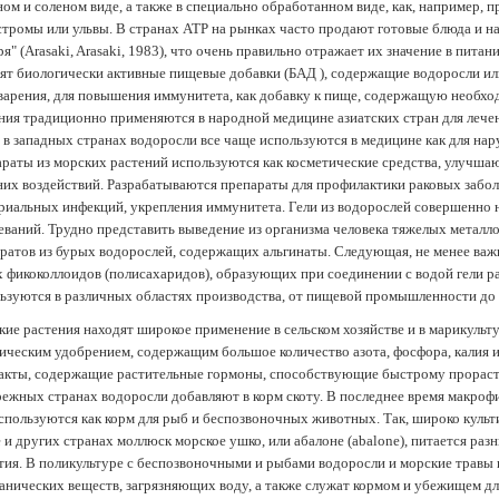
ом и соленом виде, а также в специально обработанном виде, как, например, 
тромы или ульвы. В странах АТР на рынках часто продают готовые блюда и н
ря" (Arasaki, Arasaki, 1983), что очень правильно отражает их значение в пит
ят биологически активные пищевые добавки (БАД ), содержащие водоросли и
арения, для повышения иммунитета, как добавку к пище, содержащую необх
ния традиционно применяются в народной медицине азиатских стран для лечен
 в западных странах водоросли все чаще используются в медицине как для нар
раты из морских растений используются как косметические средства, улучша
их воздействий. Разрабатываются препараты для профилактики раковых забол
риальных инфекций, укрепления иммунитета. Гели из водорослей совершенно
еваний. Трудно представить выведение из организма человека тяжелых металло
ратов из бурых водорослей, содержащих альгинаты. Следующая, не менее важн
х фикоколлоидов (полисахаридов), образующих при соединении с водой гели 
ьзуются в различных областях производства, от пищевой промышленности до
ие растения находят широкое применение в сельском хозяйстве и в марикульт
ическим удобрением, содержащим большое количество азота, фосфора, калия и
акты, содержащие растительные гормоны, способствующие быстрому прораст
ежных странах водоросли добавляют в корм скоту. В последнее время макроф
спользуются как корм для рыб и беспозвоночных животных. Так, широко культ
 и других странах моллюск морское ушко, или абалоне (abalone), питается ра
тия. В поликультуре с беспозвоночными и рыбами водоросли и морские травы
анических веществ, загрязняющих воду, а также служат кормом и убежищем 