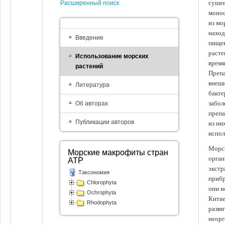
сушен
Расширенный поиск
монос
из мо
наход
Введение
пищев
расте
Использование морских
время
растений
Препа
внешн
Литература
бакте
забол
Об авторах
препа
Публикации авторов
из ни
испол
Морск
Морские макрофиты стран
орган
АТР
экстр
Таксономия
прибр
Chlorophyta
они и
Ochrophyta
Китае
Rhodophyta
разви
неорг