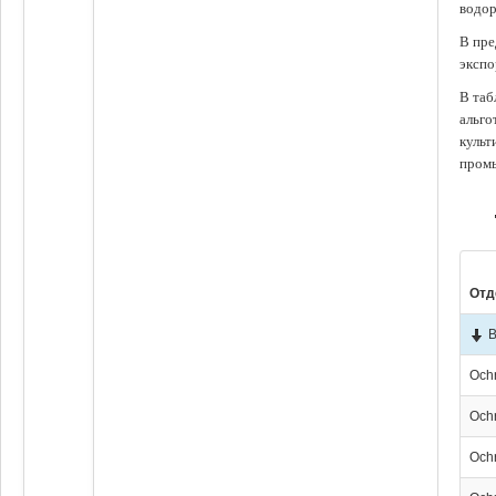
водор
В пре
экспо
В таб
альго
культ
промы
Отд
В
Och
Och
Och