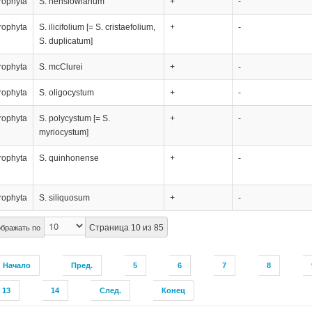
rophyta
S. henslowianum
+
-
rophyta
S. ilicifolium [= S. cristaefolium,
+
-
S. duplicatum]
rophyta
S. mcClurei
+
-
rophyta
S. oligocystum
+
-
rophyta
S. polycystum [= S.
+
-
myriocystum]
rophyta
S. quinhonense
+
-
rophyta
S. siliquosum
+
-
Страница 10 из 85
бражать по
Начало
Пред.
5
6
7
8
13
14
След.
Конец