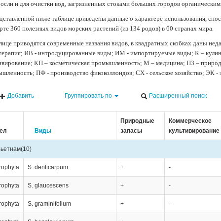
осли и для очистки вод, загрязненных стоками больших городов органически
дставленной ниже таблице приведены данные о характере использования, спос
рте 360 полезных видов морских растений (из 134 родов) в 60 странах мира.
лице приводятся современные названия видов, в квадратных скобках даны нед
терапия; ИВ - интродуцированные виды; ИМ - импортируемые виды; К – кули
ивирование; КП – косметическая промышленность; М – медицина; ПЗ – природн
шленность; ПФ - производство фикоколлоидов; СХ - сельское хозяйство; ЭК -
Добавить
Группировать по
Расширенный поиск
Природные
Коммерческое
ел
Виды
запасы
культивирование
ьетнам
(10)
rophyta
S. denticarpum
+
-
rophyta
S. glaucescens
+
-
rophyta
S. graminifolium
+
-