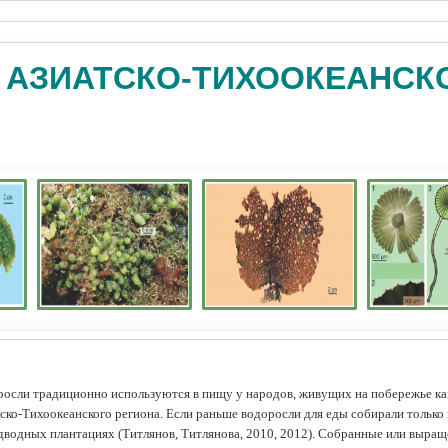
 АЗИАТСКО-ТИХООКЕАНСК
осли традиционно используются в пищу у народов, живущих на побережье как
ско-Тихоокеанского региона. Если раньше водоросли для еды собирали только 
дводных плантациях (Tитлянов, Титлянова, 2010, 2012). Собранные или выра