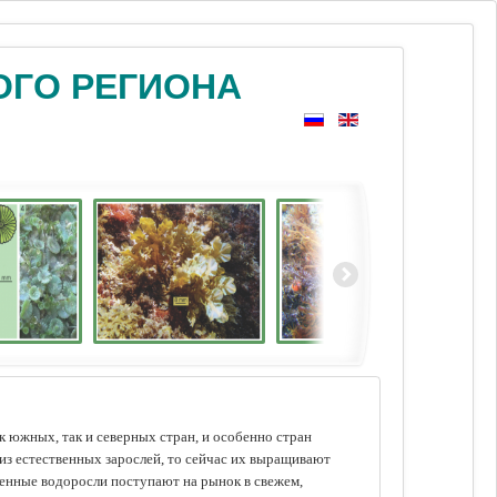
ОГО РЕГИОНА
 южных, так и северных стран, и особенно стран
из естественных зарослей, то сейчас их выращивают
щенные водоросли поступают на рынок в свежем,