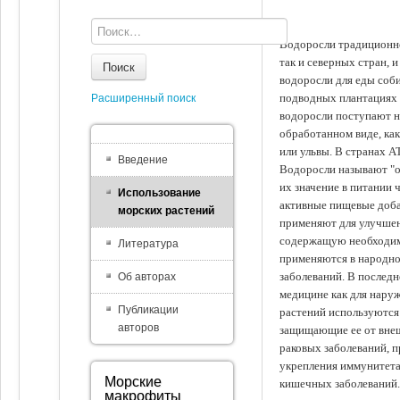
Водоросли традиционно
так и северных стран, 
Поиск
водоросли для еды соби
подводных плантациях 
Расширенный поиск
водоросли поступают на
обработанном виде, ка
или ульвы. В странах А
Введение
Водоросли называют "ов
их значение в питании 
Использование
активные пищевые доба
морских растений
применяют для улучшен
содержащую необходим
Литература
применяются в народно
заболеваний. В последн
Об авторах
медицине как для наруж
Публикации
растений используются 
авторов
защищающие ее от внеш
раковых заболеваний, 
укрепления иммунитета
Морские
кишечных заболеваний.
макрофиты