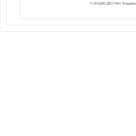
© ННЦМБ ДВО РАН, Владивос