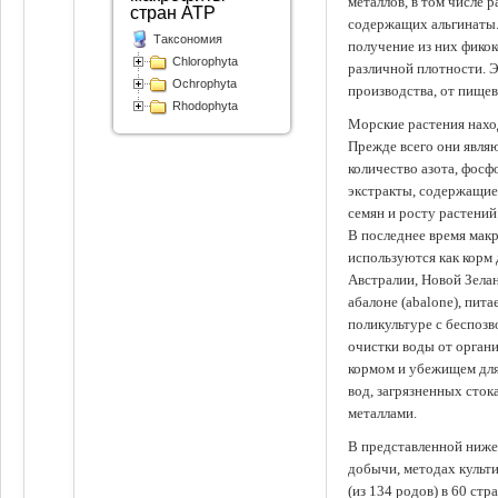
металлов, в том числе 
стран АТР
содержащих альгинаты.
Таксономия
получение из них фико
Chlorophyta
различной плотности. 
Ochrophyta
производства, от пище
Rhodophyta
Морские растения наход
Прежде всего они явля
количество азота, фосф
экстракты, содержащи
семян и росту растений
В последнее время мак
используются как корм
Австралии, Новой Зелан
абалоне (abalone), пит
поликультуре с беспоз
очистки воды от органи
кормом и убежищем для
вод, загрязненных сто
металлами.
В представленной ниже
добычи, методах культ
(из 134 родов) в 60 стр