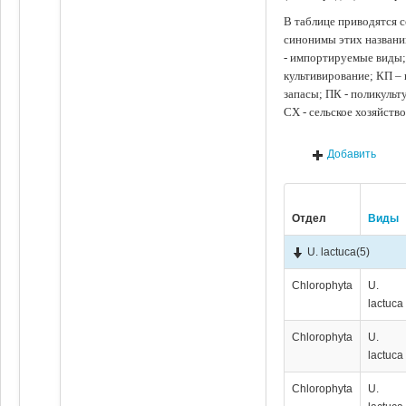
В таблице приводятся с
синонимы этих названи
- импортируемые виды;
культивирование; КП –
запасы; ПК - поликуль
СХ - сельское хозяйств
Добавить
Отдел
Виды
U. lactuca
(5)
Chlorophyta
U.
lactuca
Chlorophyta
U.
lactuca
Chlorophyta
U.