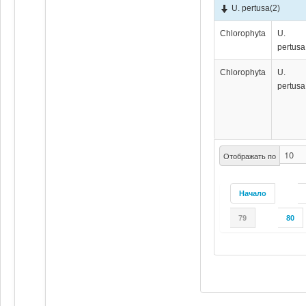
U. pertusa
(2)
Chlorophyta
U.
pertusa
Chlorophyta
U.
pertusa
Отображать по
Начало
79
80