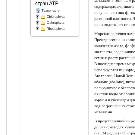
металлов, в том числе 
стран АТР
содержащих альгинаты.
Таксономия
получение из них фико
Chlorophyta
различной плотности. 
Ochrophyta
производства, от пище
Rhodophyta
Морские растения наход
Прежде всего они явля
количество азота, фосф
экстракты, содержащи
семян и росту растений
В последнее время мак
используются как корм
Австралии, Новой Зелан
абалоне (abalone), пит
поликультуре с беспоз
очистки воды от органи
кормом и убежищем для
вод, загрязненных сто
металлами.
В представленной ниже
добычи, методах культ
(из 134 родов) в 60 стр