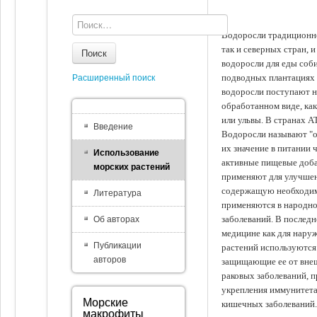
Водоросли традиционно
так и северных стран, 
Поиск
водоросли для еды соби
подводных плантациях 
Расширенный поиск
водоросли поступают на
обработанном виде, ка
или ульвы. В странах А
Введение
Водоросли называют "ов
их значение в питании 
Использование
активные пищевые доба
морских растений
применяют для улучшен
содержащую необходим
Литература
применяются в народно
заболеваний. В последн
Об авторах
медицине как для наруж
Публикации
растений используются 
авторов
защищающие ее от внеш
раковых заболеваний, 
укрепления иммунитета
Морские
кишечных заболеваний.
макрофиты