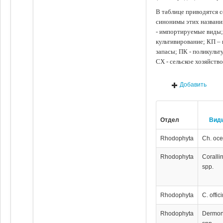
В таблице приводятся с
синонимы этих названи
- импортируемые виды;
культивирование; КП –
запасы; ПК - поликуль
СХ - сельское хозяйств
Добавить
Отдел
Вид
Rhodophyta
Ch. oce
Rhodophyta
Coralli
spp.
Rhodophyta
C. offic
Rhodophyta
Dermo