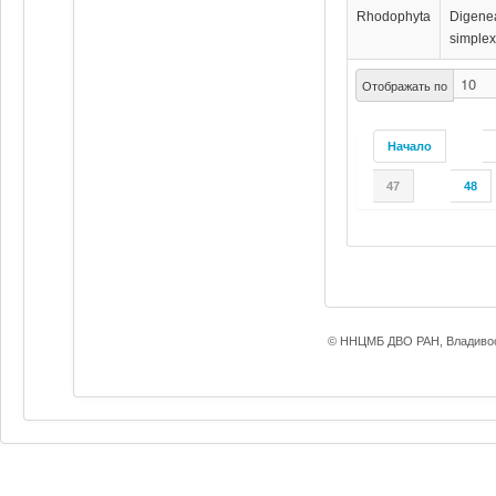
Rhodophyta
Digene
simple
Отображать по
Начало
47
48
© ННЦМБ ДВО РАН, Владивос