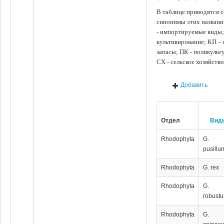
В таблице приводятся с
синонимы этих названи
- импортируемые виды;
культивирование; КП –
запасы; ПК - поликуль
СХ - сельское хозяйств
Добавить
Отдел
Вид
Rhodophyta
G.
pusillu
Rhodophyta
G. rex
Rhodophyta
G.
robust
Rhodophyta
G.