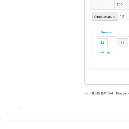
spp.
Отображать по
Начало
53
54
Конец
© ННЦМБ ДВО РАН, Владивос