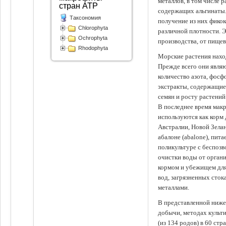
металлов, в том числе 
стран АТР
содержащих альгинаты.
Таксономия
получение из них фико
Chlorophyta
различной плотности. 
Ochrophyta
производства, от пище
Rhodophyta
Морские растения наход
Прежде всего они явля
количество азота, фосф
экстракты, содержащи
семян и росту растений
В последнее время мак
используются как корм
Австралии, Новой Зелан
абалоне (abalone), пит
поликультуре с беспоз
очистки воды от органи
кормом и убежищем для
вод, загрязненных сто
металлами.
В представленной ниже
добычи, методах культ
(из 134 родов) в 60 стр