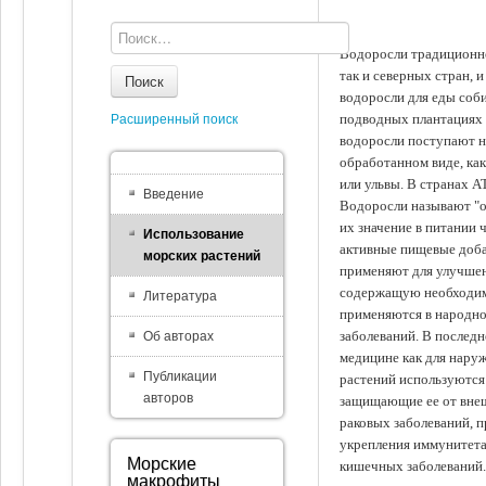
Водоросли традиционно
так и северных стран, 
Поиск
водоросли для еды соби
подводных плантациях 
Расширенный поиск
водоросли поступают на
обработанном виде, ка
или ульвы. В странах А
Введение
Водоросли называют "ов
их значение в питании 
Использование
активные пищевые доба
морских растений
применяют для улучшен
содержащую необходим
Литература
применяются в народно
заболеваний. В последн
Об авторах
медицине как для наруж
Публикации
растений используются 
авторов
защищающие ее от внеш
раковых заболеваний, 
укрепления иммунитета
Морские
кишечных заболеваний.
макрофиты