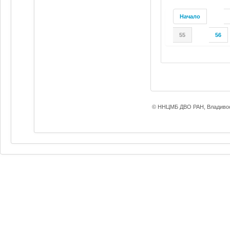
Начало
55
56
© ННЦМБ ДВО РАН, Владивос