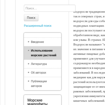
Водоросли традиционно
так и северных стран, 
Поиск
водоросли для еды соби
подводных плантациях 
Расширенный поиск
водоросли поступают на
обработанном виде, ка
или ульвы. В странах А
Введение
Водоросли называют "ов
их значение в питании 
Использование
активные пищевые доба
морских растений
применяют для улучшен
содержащую необходим
Литература
применяются в народно
заболеваний. В последн
Об авторах
медицине как для наруж
Публикации
растений используются 
авторов
защищающие ее от внеш
раковых заболеваний, 
укрепления иммунитета
Морские
кишечных заболеваний.
макрофиты