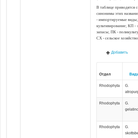
В таблице приводятся с
синонимы этих названи
- импортируемые виды;
культивирование; КП –
запасы; ПК - поликуль
СХ - сельское хозяйств
Добавить
Отдел
Вид
Rhodophyta
G.
atropur
Rhodophyta
G.
gelatin
Rhodophyta
G.
skottsbe