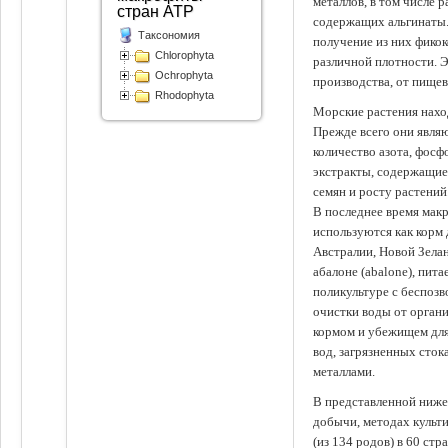
металлов, в том числе 
стран АТР
содержащих альгинаты.
Таксономия
получение из них фико
Chlorophyta
различной плотности. 
Ochrophyta
производства, от пище
Rhodophyta
Морские растения наход
Прежде всего они явля
количество азота, фосф
экстракты, содержащи
семян и росту растений
В последнее время мак
используются как корм
Австралии, Новой Зелан
абалоне (abalone), пит
поликультуре с беспоз
очистки воды от органи
кормом и убежищем для
вод, загрязненных сто
металлами.
В представленной ниже
добычи, методах культ
(из 134 родов) в 60 стр