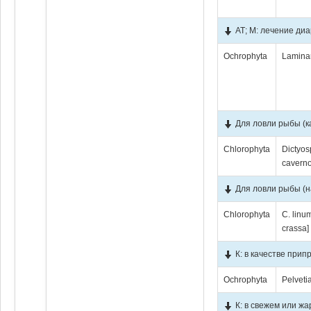
АТ; М: лечение ди
Ochrophyta
Laminar
Для ловли рыбы (к
Chlorophyta
Dictyos
cavern
Для ловли рыбы (н
Chlorophyta
C. linum
crassa]
К: в качестве прип
Ochrophyta
Pelveti
К: в свежем или ж