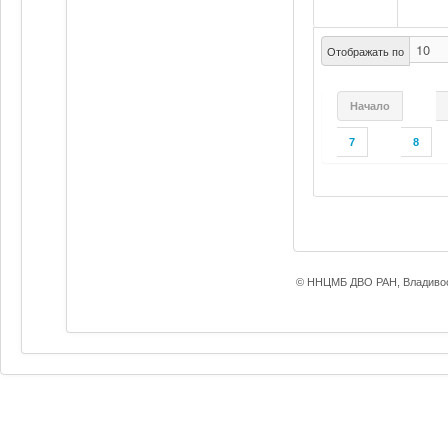
Отображать по
Начало
7
8
© ННЦМБ ДВО РАН, Владивос