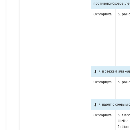
противогрибковое, ле
Ochrophyta
S. pall
К: в свежем или ж
Ochrophyta
S. pall
К: варят с соевым
Ochrophyta
S. fusif
Hizikia
fusiform