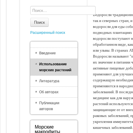
Водоросли традиционно
так и северных стран, 
Поиск
водоросли для еды соби
подводных плантациях 
Расширенный поиск
водоросли поступают на
обработанном виде, ка
или ульвы. В странах А
Введение
Водоросли называют "ов
их значение в питании 
Использование
активные пищевые доба
морских растений
применяют для улучшен
содержащую необходим
Литература
применяются в народно
заболеваний. В последн
Об авторах
медицине как для наруж
Публикации
растений используются 
авторов
защищающие ее от внеш
раковых заболеваний, 
укрепления иммунитета
Морские
кишечных заболеваний.
макрофиты