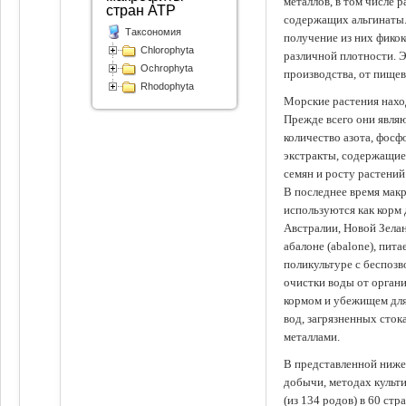
металлов, в том числе 
стран АТР
содержащих альгинаты.
Таксономия
получение из них фико
Chlorophyta
различной плотности. 
Ochrophyta
производства, от пище
Rhodophyta
Морские растения наход
Прежде всего они явля
количество азота, фосф
экстракты, содержащи
семян и росту растений
В последнее время мак
используются как корм
Австралии, Новой Зелан
абалоне (abalone), пит
поликультуре с беспоз
очистки воды от органи
кормом и убежищем для
вод, загрязненных сто
металлами.
В представленной ниже
добычи, методах культ
(из 134 родов) в 60 стр