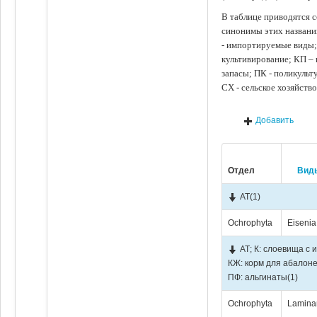
В таблице приводятся с
синонимы этих названи
- импортируемые виды;
культивирование; КП –
запасы; ПК - поликуль
СХ - сельское хозяйств
Добавить
Отдел
Вид
АТ
(1)
Ochrophyta
Eisenia
АТ; К: слоевища с 
КЖ: корм для абалоне
ПФ: альгинаты
(1)
Ochrophyta
Laminar