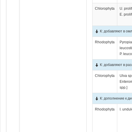
Chlorophyta
U. proli
E. proli
К: добавляют в ом
Rhodophyta
Pyropi
leucosti
P. leuco
К: добавляют в ра
Chlorophyta
Ulva sp
Entero
spp.]
К: дополнение к ди
Rhodophyta
I. undu