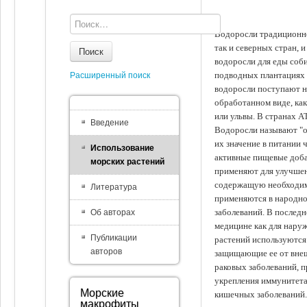
Водоросли традиционно
так и северных стран, 
Поиск
водоросли для еды соби
подводных плантациях 
Расширенный поиск
водоросли поступают на
обработанном виде, ка
или ульвы. В странах А
Введение
Водоросли называют "ов
их значение в питании 
Использование
активные пищевые доба
морских растений
применяют для улучшен
содержащую необходим
Литература
применяются в народно
заболеваний. В последн
Об авторах
медицине как для наруж
Публикации
растений используются 
авторов
защищающие ее от внеш
раковых заболеваний, 
укрепления иммунитета
Морские
кишечных заболеваний.
макрофиты