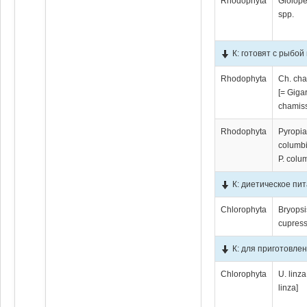
Rhodophyta
Gloiope
spp.
К: готовят с рыбо
Rhodophyta
Ch. cha
[= Giga
chamiss
Rhodophyta
Pyropi
columbi
P. colu
К: диетическое пи
Chlorophyta
Bryopsi
cupres
К: для приготовле
Chlorophyta
U. linza
linza]