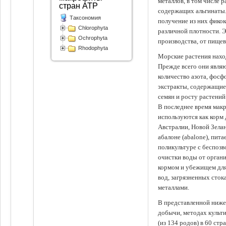
металлов, в том числе 
стран АТР
содержащих альгинаты.
Таксономия
получение из них фико
Chlorophyta
различной плотности. 
Ochrophyta
производства, от пище
Rhodophyta
Морские растения наход
Прежде всего они явля
количество азота, фосф
экстракты, содержащи
семян и росту растений
В последнее время мак
используются как корм
Австралии, Новой Зелан
абалоне (abalone), пит
поликультуре с беспоз
очистки воды от органи
кормом и убежищем для
вод, загрязненных сто
металлами.
В представленной ниже
добычи, методах культ
(из 134 родов) в 60 стр