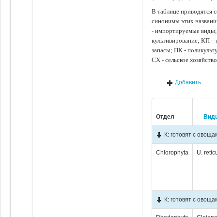
В таблице приводятся с
синонимы этих названи
- импортируемые виды;
культивирование; КП –
запасы; ПК - поликуль
СХ - сельское хозяйств
Добавить
Отдел
Вид
К: готовят с овощ
Chlorophyta
U. retic
К: готовят с овоща