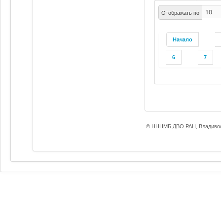
Отображать по
Начало
6
7
© ННЦМБ ДВО РАН, Владивос