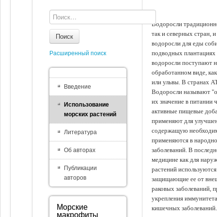
Водоросли традиционно
так и северных стран, 
Поиск
водоросли для еды соби
подводных плантациях 
Расширенный поиск
водоросли поступают на
обработанном виде, ка
или ульвы. В странах А
Введение
Водоросли называют "ов
их значение в питании 
Использование
активные пищевые доба
морских растений
применяют для улучшен
содержащую необходим
Литература
применяются в народно
заболеваний. В последн
Об авторах
медицине как для наруж
Публикации
растений используются 
авторов
защищающие ее от внеш
раковых заболеваний, 
укрепления иммунитета
Морские
кишечных заболеваний.
макрофиты