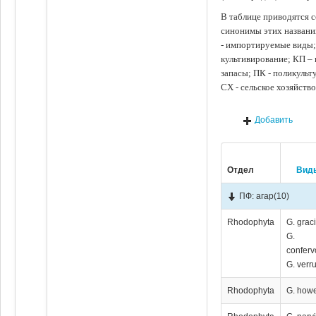
В таблице приводятся с
синонимы этих названи
- импортируемые виды;
культивирование; КП –
запасы; ПК - поликуль
СХ - сельское хозяйств
Добавить
Отдел
Вид
ПФ: агар
(10)
Rhodophyta
G. graci
G.
conferv
G. verr
Rhodophyta
G. how