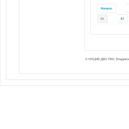
Начало
66
67
© ННЦМБ ДВО РАН, Владивос