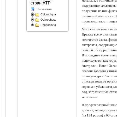
металлов, в том числе 
стран АТР
содержащих альгинаты.
Таксономия
получение из них фико
Chlorophyta
различной плотности. 
Ochrophyta
производства, от пище
Rhodophyta
Морские растения наход
Прежде всего они явля
количество азота, фосф
экстракты, содержащи
семян и росту растений
В последнее время мак
используются как корм
Австралии, Новой Зелан
абалоне (abalone), пит
поликультуре с беспоз
очистки воды от органи
кормом и убежищем для
вод, загрязненных сто
металлами.
В представленной ниже
добычи, методах культ
(из 134 родов) в 60 стр