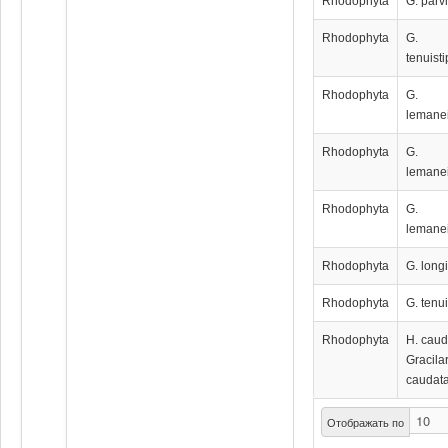
Rhodophyta
G. parv
Rhodophyta
G.
tenuisti
Rhodophyta
G.
lemanei
Rhodophyta
G.
lemanei
Rhodophyta
G.
lemanei
Rhodophyta
G. long
Rhodophyta
G. tenu
Rhodophyta
H. caud
Gracila
caudata
Отображать по