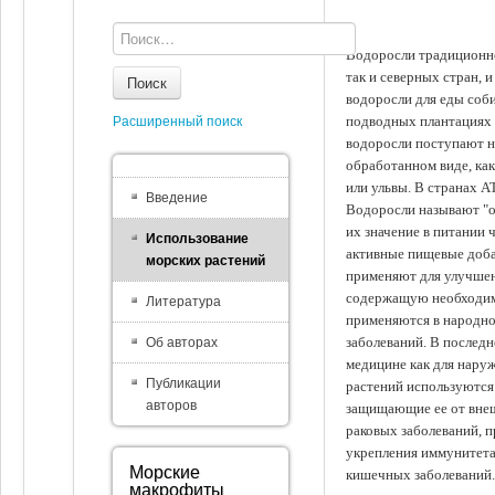
Водоросли традиционно
так и северных стран, 
Поиск
водоросли для еды соби
подводных плантациях 
Расширенный поиск
водоросли поступают на
обработанном виде, ка
или ульвы. В странах А
Введение
Водоросли называют "ов
их значение в питании 
Использование
активные пищевые доба
морских растений
применяют для улучшен
содержащую необходим
Литература
применяются в народно
заболеваний. В последн
Об авторах
медицине как для наруж
Публикации
растений используются 
авторов
защищающие ее от внеш
раковых заболеваний, 
укрепления иммунитета
Морские
кишечных заболеваний.
макрофиты