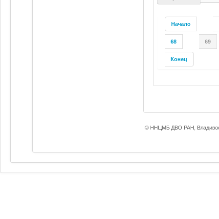
Начало
68
69
Конец
© ННЦМБ ДВО РАН, Владивос