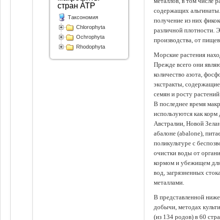
металлов, в том числе 
стран АТР
содержащих альгинаты.
Таксономия
получение из них фико
Chlorophyta
различной плотности. 
Ochrophyta
производства, от пище
Rhodophyta
Морские растения наход
Прежде всего они явля
количество азота, фосф
экстракты, содержащи
семян и росту растений
В последнее время мак
используются как корм
Австралии, Новой Зелан
абалоне (abalone), пит
поликультуре с беспоз
очистки воды от органи
кормом и убежищем для
вод, загрязненных сто
металлами.
В представленной ниже
добычи, методах культ
(из 134 родов) в 60 стр