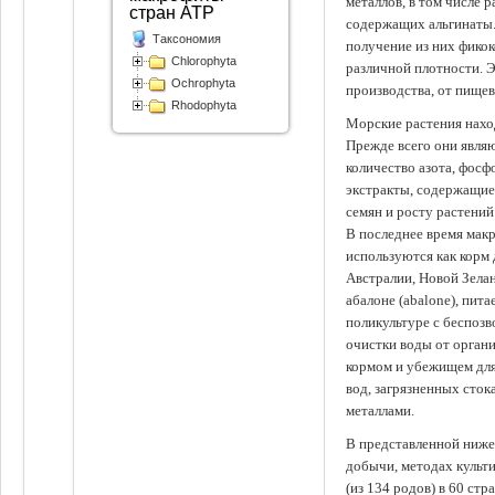
металлов, в том числе 
стран АТР
содержащих альгинаты.
Таксономия
получение из них фико
Chlorophyta
различной плотности. 
Ochrophyta
производства, от пище
Rhodophyta
Морские растения наход
Прежде всего они явля
количество азота, фосф
экстракты, содержащи
семян и росту растений
В последнее время мак
используются как корм
Австралии, Новой Зелан
абалоне (abalone), пит
поликультуре с беспоз
очистки воды от органи
кормом и убежищем для
вод, загрязненных сто
металлами.
В представленной ниже
добычи, методах культ
(из 134 родов) в 60 стр