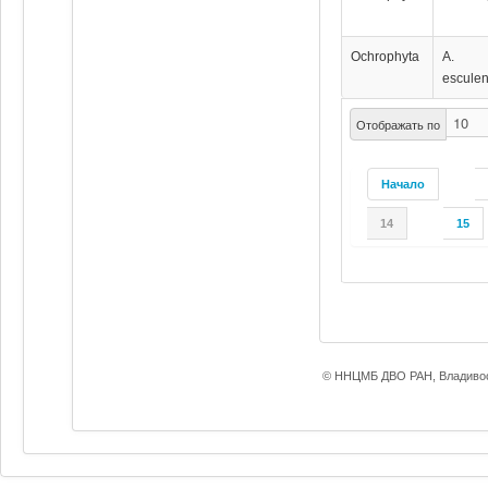
Ochrophyta
A.
esculen
Отображать по
Начало
14
15
© ННЦМБ ДВО РАН, Владивос