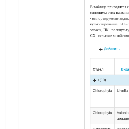
В таблице приводятся с
синонимы этих названи
- импортируемые виды;
культивирование; КП –
запасы; ПК - поликуль
СХ - сельское хозяйств
Добавить
Отдел
Вид
+
(10)
Chlorophyta
Ulvella
Chlorophyta
Valonia
aegagr