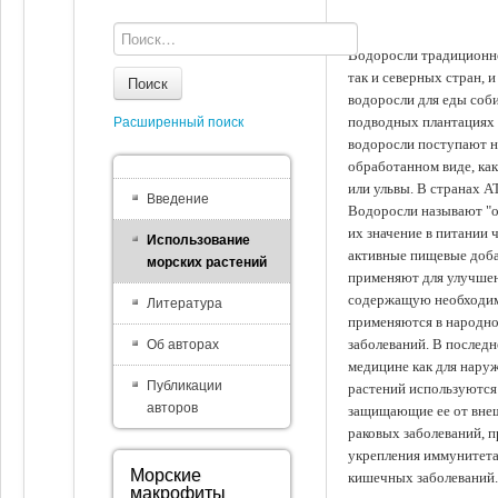
Водоросли традиционно
так и северных стран, 
Поиск
водоросли для еды соби
подводных плантациях 
Расширенный поиск
водоросли поступают на
обработанном виде, ка
или ульвы. В странах А
Введение
Водоросли называют "ов
их значение в питании 
Использование
активные пищевые доба
морских растений
применяют для улучшен
содержащую необходим
Литература
применяются в народно
заболеваний. В последн
Об авторах
медицине как для наруж
Публикации
растений используются 
авторов
защищающие ее от внеш
раковых заболеваний, 
укрепления иммунитета
Морские
кишечных заболеваний.
макрофиты