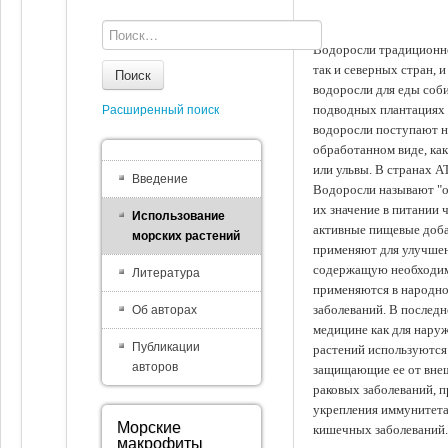
Водоросли традиционно
так и северных стран, 
Поиск
водоросли для еды соби
подводных плантациях 
Расширенный поиск
водоросли поступают на
обработанном виде, ка
или ульвы. В странах А
Введение
Водоросли называют "ов
их значение в питании 
Использование
активные пищевые доба
морских растений
применяют для улучшен
содержащую необходим
Литература
применяются в народно
заболеваний. В последн
Об авторах
медицине как для наруж
Публикации
растений используются 
авторов
защищающие ее от внеш
раковых заболеваний, 
укрепления иммунитета
Морские
кишечных заболеваний.
макрофиты