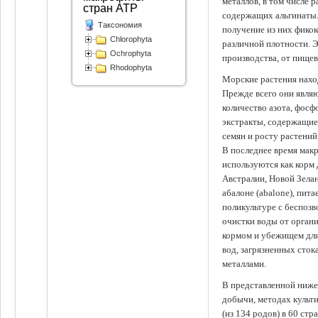
металлов, в том числе 
стран АТР
содержащих альгинаты.
Таксономия
получение из них фико
Chlorophyta
различной плотности. 
Ochrophyta
производства, от пище
Rhodophyta
Морские растения наход
Прежде всего они явля
количество азота, фосф
экстракты, содержащи
семян и росту растений
В последнее время мак
используются как корм
Австралии, Новой Зелан
абалоне (abalone), пит
поликультуре с беспоз
очистки воды от органи
кормом и убежищем для
вод, загрязненных сто
металлами.
В представленной ниже
добычи, методах культ
(из 134 родов) в 60 стр