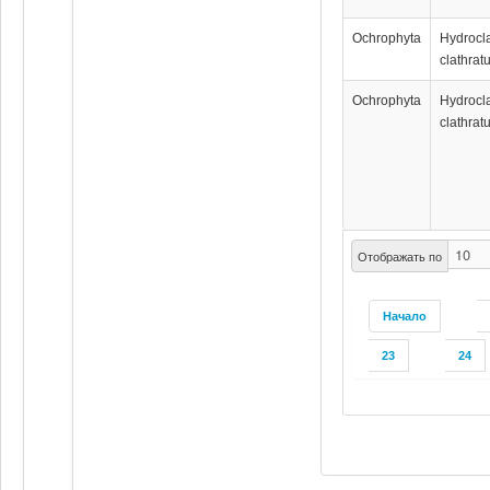
Ochrophyta
Hydrocl
clathrat
Ochrophyta
Hydrocl
clathrat
Отображать по
Начало
23
24