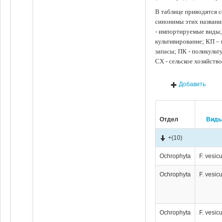
В таблице приводятся с
синонимы этих названи
- импортируемые виды;
культивирование; КП –
запасы; ПК - поликуль
СХ - сельское хозяйств
Добавить
Отдел
Вид
+
(10)
Ochrophyta
F. vesic
Ochrophyta
F. vesic
Ochrophyta
F. vesic