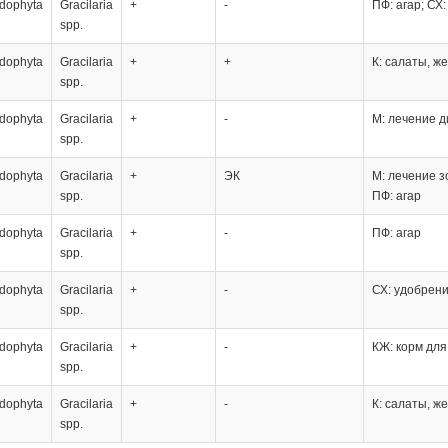
dophyta
Gracilaria
+
-
ПФ: агар; СХ
spp.
dophyta
Gracilaria
+
+
К: салаты, же
spp.
dophyta
Gracilaria
+
-
М: лечение д
spp.
dophyta
Gracilaria
+
ЭК
М: лечение з
spp.
ПФ: агар
dophyta
Gracilaria
+
-
ПФ: агар
spp.
dophyta
Gracilaria
+
-
СХ: удобрен
spp.
dophyta
Gracilaria
+
-
КЖ: корм дл
spp.
dophyta
Gracilaria
+
-
К: салаты, ж
spp.