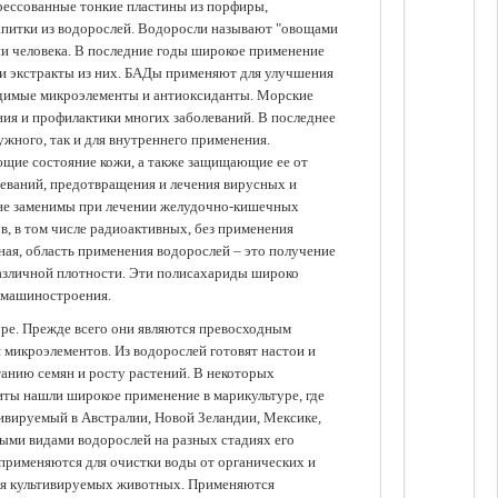
прессованные тонкие пластины из порфиры,
апитки из водорослей. Водоросли называют "овощами
ании человека. В последние годы широкое применение
ли экстракты из них. БАДы применяют для улучшения
одимые микроэлементы и антиоксиданты. Морские
ия и профилактики многих заболеваний. В последнее
ужного, так и для внутреннего применения.
ющие состояние кожи, а также защищающие ее от
еваний, предотвращения и лечения вирусных и
 не заменимы при лечении желудочно-кишечных
в, в том числе радиоактивных, без применения
ая, область применения водорослей – это получение
различной плотности. Эти полисахариды широко
 машиностроения.
уре. Прежде всего они являются превосходным
 микроэлементов. Из водорослей готовят настои и
анию семян и росту растений. В некоторых
иты нашли широкое применение в марикультуре, где
ивируемый в Австралии, Новой Зеландии, Мексике,
зными видами водорослей на разных стадиях его
 применяются для очистки воды от органических и
для культивируемых животных. Применяются