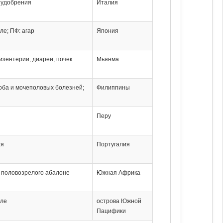
: удобрения
Италия
ле; ПФ: агар
Япония
изентерии, диареи, почек
Мьянма
оба и мочеполовых болезней;
Филиппины
Перу
ия
Португалия
я половозрелого абалоне
Южная Африка
еле
острова Южной
Пацифики