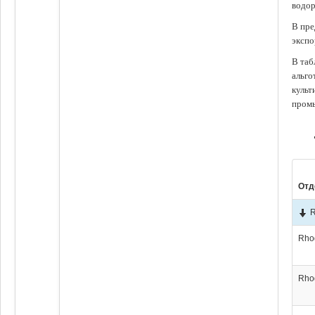
водор
В пре
экспо
В таб
альго
культ
промы
Отд
R
Rho
Rho