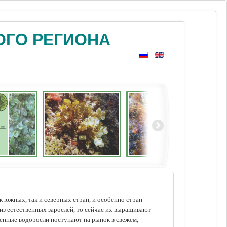
ОГО РЕГИОНА
 южных, так и северных стран, и особенно стран
из естественных зарослей, то сейчас их выращивают
щенные водоросли поступают на рынок в свежем,