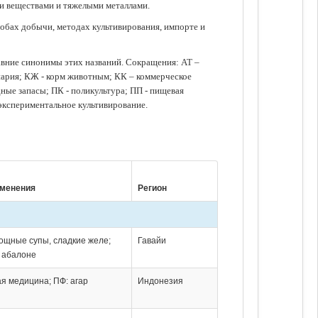
ми веществами и тяжелыми металлами.
обах добычи, методах культивирования, импорте и
авние синонимы этих названий. Сокращения: АТ –
нария; КЖ - корм животным; КК – коммерческое
ые запасы; ПК - поликультура; ПП - пищевая
 экспериментальное культивирование.
именения
Регион
вощные супы, сладкие желе;
Гавайи
я абалоне
ая медицина; ПФ: агар
Индонезия