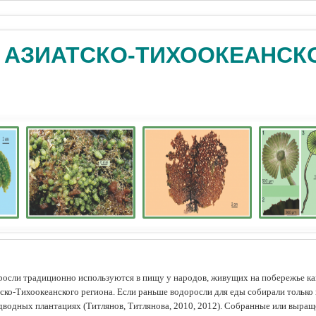
 АЗИАТСКО-ТИХООКЕАНСК
осли традиционно используются в пищу у народов, живущих на побережье как
ско-Тихоокеанского региона. Если раньше водоросли для еды собирали только 
дводных плантациях (Tитлянов, Титлянова, 2010, 2012). Собранные или выра