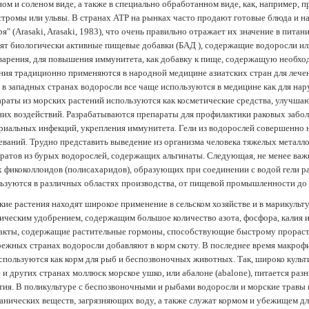
ом и соленом виде, а также в специально обработанном виде, как, например, 
тромы или ульвы. В странах АТР на рынках часто продают готовые блюда и н
ря" (Arasaki, Arasaki, 1983), что очень правильно отражает их значение в пит
ят биологически активные пищевые добавки (БАД ), содержащие водоросли и
арения, для повышения иммунитета, как добавку к пище, содержащую необх
ния традиционно применяются в народной медицине азиатских стран для лечен
 в западных странах водоросли все чаще используются в медицине как для нар
раты из морских растений используются как косметические средства, улучша
их воздействий. Разрабатываются препараты для профилактики раковых забол
риальных инфекций, укрепления иммунитета. Гели из водорослей совершенно
еваний. Трудно представить выведение из организма человека тяжелых металло
ратов из бурых водорослей, содержащих альгинаты. Следующая, не менее важн
х фикоколлоидов (полисахаридов), образующих при соединении с водой гели 
ьзуются в различных областях производства, от пищевой промышленности до
ие растения находят широкое применение в сельском хозяйстве и в марикульт
ическим удобрением, содержащим большое количество азота, фосфора, калия и
акты, содержащие растительные гормоны, способствующие быстрому прораст
ежных странах водоросли добавляют в корм скоту. В последнее время макроф
спользуются как корм для рыб и беспозвоночных животных. Так, широко культ
 и других странах моллюск морское ушко, или абалоне (abalone), питается ра
тия. В поликультуре с беспозвоночными и рыбами водоросли и морские травы
анических веществ, загрязняющих воду, а также служат кормом и убежищем 