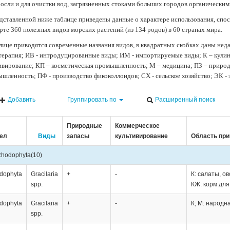
осли и для очистки вод, загрязненных стоками больших городов органически
дставленной ниже таблице приведены данные о характере использования, спос
рте 360 полезных видов морских растений (из 134 родов) в 60 странах мира.
лице приводятся современные названия видов, в квадратных скобках даны нед
терапия; ИВ - интродуцированные виды; ИМ - импортируемые виды; К – кули
ивирование; КП – косметическая промышленность; М – медицина; ПЗ – природн
шленность; ПФ - производство фикоколлоидов; СХ - сельское хозяйство; ЭК -
Добавить
Группировать по
Расширенный поиск
Природные
Коммерческое
ел
Виды
запасы
культивирование
Область пр
hodophyta
(10)
dophyta
Gracilaria
+
-
К: салаты, о
spp.
КЖ: корм дл
dophyta
Gracilaria
+
-
К; М: народн
spp.