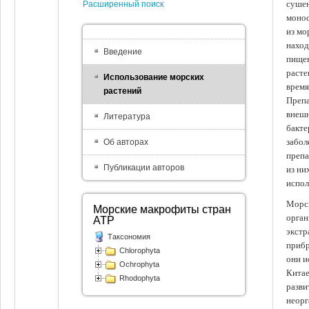
сушен
Расширенный поиск
монос
из мо
наход
Введение
пищев
расте
Использование морских
время
растений
Препа
внешн
Литература
бакте
забол
Об авторах
препа
Публикации авторов
из ни
испол
Морск
Морские макрофиты стран
орган
АТР
экстр
Таксономия
прибр
Chlorophyta
они и
Ochrophyta
Китае
Rhodophyta
разви
неорг