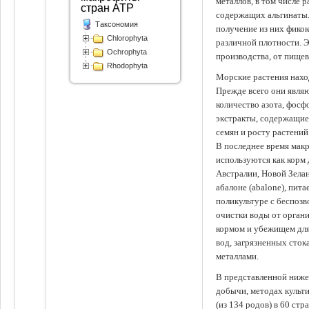
металлов, в том числе 
стран АТР
содержащих альгинаты.
Таксономия
получение из них фико
Chlorophyta
различной плотности. 
Ochrophyta
производства, от пище
Rhodophyta
Морские растения наход
Прежде всего они явля
количество азота, фосф
экстракты, содержащи
семян и росту растений
В последнее время мак
используются как корм
Австралии, Новой Зелан
абалоне (abalone), пит
поликультуре с беспоз
очистки воды от органи
кормом и убежищем для
вод, загрязненных сто
металлами.
В представленной ниже
добычи, методах культ
(из 134 родов) в 60 стр