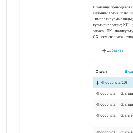
В таблице приводятся с
синонимы этих названи
- импортируемые виды;
культивирование; КП –
запасы; ПК - поликуль
СХ - сельское хозяйств
Добавить
Отдел
Вид
Rhodophyta
(10)
Rhodophyta
G. chan
Rhodophyta
G. chan
Rhodophyta
G. chil
Rhodophyta
G. chil