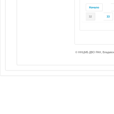
Начало
32
33
© ННЦМБ ДВО РАН, Владивос