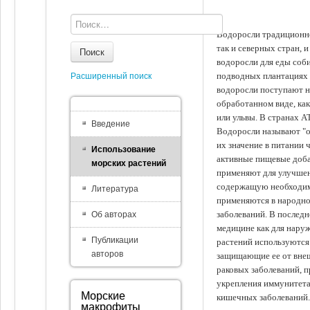
Водоросли традиционно
так и северных стран, 
Поиск
водоросли для еды соби
подводных плантациях 
Расширенный поиск
водоросли поступают на
обработанном виде, ка
или ульвы. В странах А
Введение
Водоросли называют "ов
их значение в питании 
Использование
активные пищевые доба
морских растений
применяют для улучшен
содержащую необходим
Литература
применяются в народно
заболеваний. В последн
Об авторах
медицине как для наруж
Публикации
растений используются 
авторов
защищающие ее от внеш
раковых заболеваний, 
укрепления иммунитета
Морские
кишечных заболеваний.
макрофиты