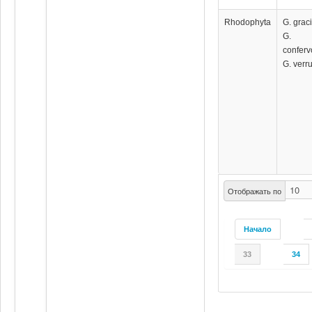
Rhodophyta
G. graci
G.
conferv
G. verr
Отображать по
Начало
33
34