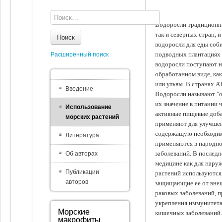
Водоросли традиционно
так и северных стран, 
Поиск
водоросли для еды соби
подводных плантациях 
Расширенный поиск
водоросли поступают на
обработанном виде, ка
или ульвы. В странах А
Введение
Водоросли называют "ов
их значение в питании 
Использование
активные пищевые доба
морских растений
применяют для улучшен
содержащую необходим
Литература
применяются в народно
заболеваний. В последн
Об авторах
медицине как для наруж
Публикации
растений используются 
авторов
защищающие ее от внеш
раковых заболеваний, 
укрепления иммунитета
Морские
кишечных заболеваний.
макрофиты