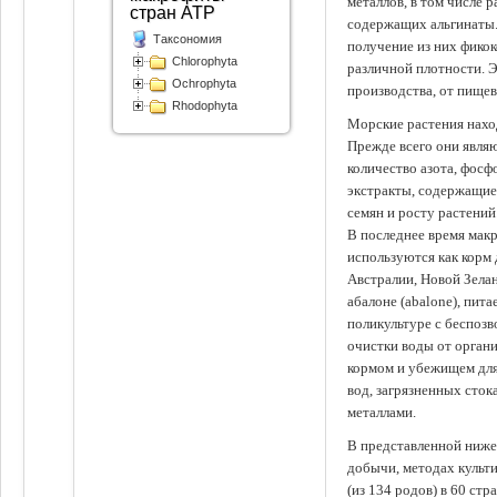
металлов, в том числе 
стран АТР
содержащих альгинаты.
Таксономия
получение из них фико
Chlorophyta
различной плотности. 
Ochrophyta
производства, от пище
Rhodophyta
Морские растения наход
Прежде всего они явля
количество азота, фосф
экстракты, содержащи
семян и росту растений
В последнее время мак
используются как корм
Австралии, Новой Зелан
абалоне (abalone), пит
поликультуре с беспоз
очистки воды от органи
кормом и убежищем для
вод, загрязненных сто
металлами.
В представленной ниже
добычи, методах культ
(из 134 родов) в 60 стр