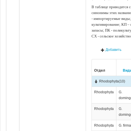
В таблице приводятся с
синонимы этих названи
- импортируемые виды;
культивирование; КП –
запасы; ПК - поликуль
СХ - сельское хозяйств
Добавить
Отдел
Вид
Rhodophyta
(10)
Rhodophyta
G.
doming
Rhodophyta
G.
doming
Rhodophyta
G. firm